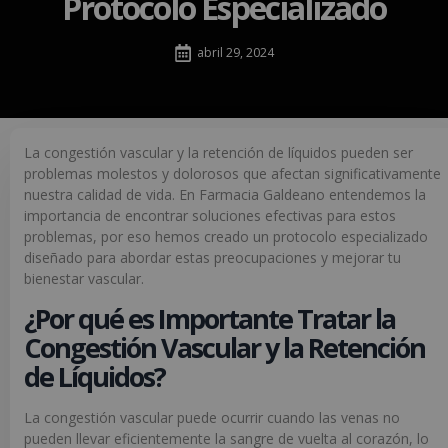
Protocolo Especializado
abril 29, 2024
La congestión vascular y la retención de líquidos pueden ser
problemas molestos y dolorosos que afectan significativamente
nuestra calidad de vida. En Farmacia Galdeano entendemos la
importancia de encontrar soluciones efectivas para estos
problemas, por eso hemos creado un protocolo especializado
diseñado para abordar estas preocupaciones y mejorar tu
bienestar vascular.
¿Por qué es Importante Tratar la
Congestión Vascular y la Retención
de Líquidos?
La congestión vascular puede ocurrir cuando las venas no
pueden llevar eficientemente la sangre de vuelta al corazón, lo