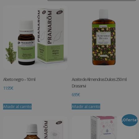
Abeto negro – 10 ml
Aceite de Almendras Dulces 250 ml
Drasanvi
11.95
€
6.95
€
Añadir al carrito
Añadir al carrito
¡Oferta!