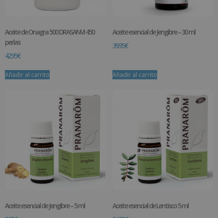
Aceite de Onagra 500 DRASANVI 450
Aceite esencial de Jengibre – 30 ml
perlas
39.95
€
42.95
€
Añadir al carrito
Añadir al carrito
Aceite esencial de Jengibre – 5 ml
Aceite esencial de Lentisco 5 ml