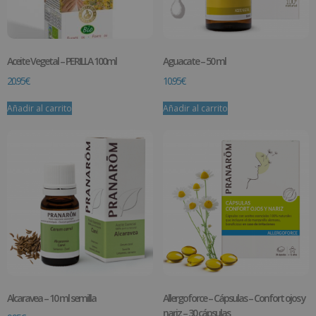
Aceite Vegetal – PERILLA 100ml
Aguacate – 50 ml
20.95
€
10.95
€
Añadir al carrito
Añadir al carrito
Alcaravea – 10 ml semilla
Allergoforce – Cápsulas – Confort ojos y
nariz – 30 cápsulas