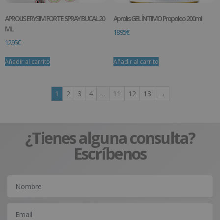
APROLIS ERYSIM FORTE SPRAY BUCAL 20
Aprolis GEL ÍNTIMO Propoleo 200ml
ML
18.95
€
12.95
€
Añadir al carrito
Añadir al carrito
1
2
3
4
…
11
12
13
→
¿Tienes alguna consulta?
Escríbenos