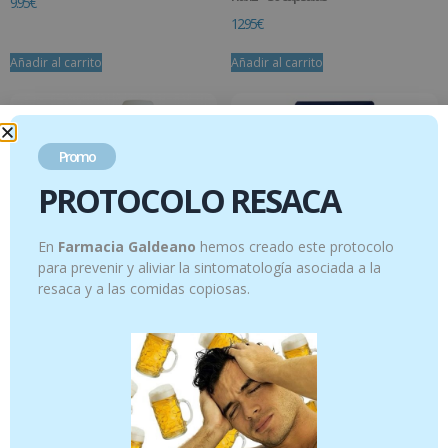
9.95
€
12.95
€
Añadir al carrito
Añadir al carrito
Promo
PROTOCOLO RESACA
En
Farmacia Galdeano
hemos creado este protocolo
para prevenir y aliviar la sintomatología asociada a la
resaca y a las comidas copiosas.
Allergoforce – Spray Antiácaros y
Aposán Apósito Reductor de Cicatrices 5
antichinches – 150 ml
x 30 cm
18.95
€
28.95
€
Añadir al carrito
Añadir al carrito