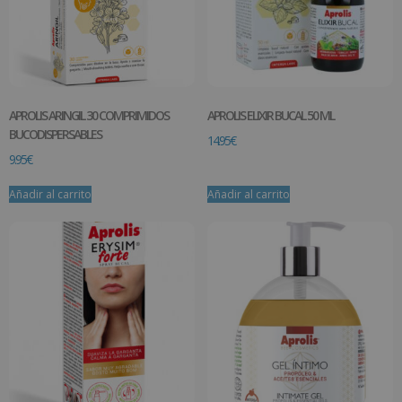
APROLIS ARINGIL 30 COMPRIMIDOS
APROLIS ELIXIR BUCAL 50 ML
BUCODISPERSABLES
14.95
€
9.95
€
Añadir al carrito
Añadir al carrito