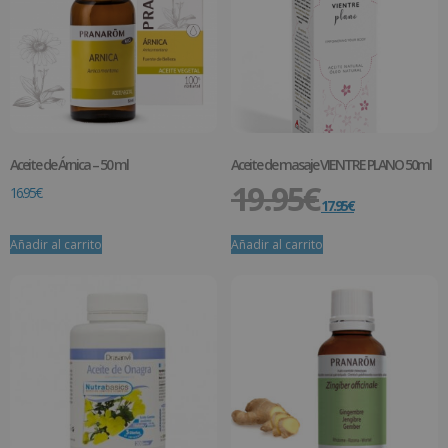
Aceite de Árnica – 50 ml
Aceite de masaje VIENTRE PLANO 50ml
19.95
€
16.95
€
17.95
€
Añadir al carrito
Añadir al carrito