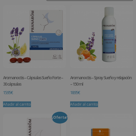
Aromanoctis – Cápsulas Sueño Forte –
Aromanoctis – Spray Sueño y relajación
30 cápsulas
– 150 ml
15.95
€
18.95
€
Añadir al carrito
Añadir al carrito
¡Oferta!