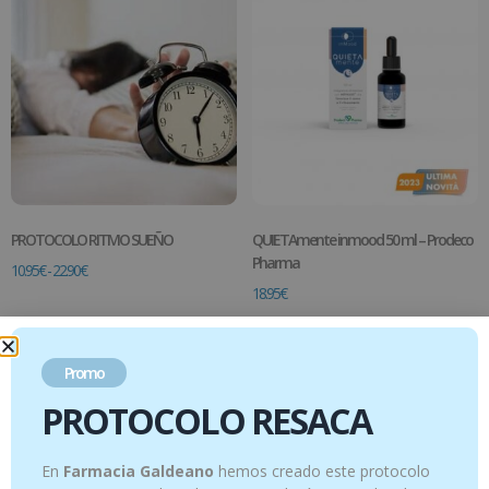
PROTOCOLO RITMO SUEÑO
QUIETAmente inmood 50 ml – Prodeco
Pharma
10.95
€
-
22.90
€
18.95
€
Ver productos
Añadir al carrito
Promo
PROTOCOLO RESACA
En
Farmacia Galdeano
hemos creado este protocolo