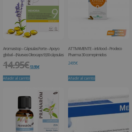
Aromastop – Cápsulas Forte – Apoyo
ATTIVAMENTE – inMood – Prodeco
global – (Nuevas Oleocaps 9 )30 cápsulas
Pharma 30 comrpimidos
14.95
€
24.95
€
13.95
€
Añadir al carrito
Añadir al carrito