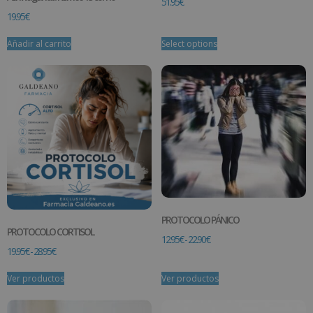
51.95
€
19.95
€
Añadir al carrito
Select options
PROTOCOLO PÁNICO
PROTOCOLO CORTISOL
12.95
€
-
22.90
€
19.95
€
-
28.95
€
Ver productos
Ver productos