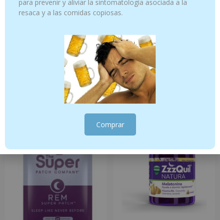
para prevenir y aliviar la sintomatología asociada a la
resaca y a las comidas copiosas.
Relax HERBALGEM 30 cápsulas –
REM 30 parches – Sueño
Schisandra
72.00
€
19.95
€
Añadir al carrito
Añadir al carrito
Comprar