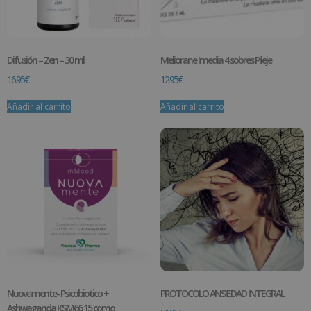
Difusión – Zen – 30 ml
Meliorane Imedia 4 sobres Pileje
16.95
€
12.95
€
Añadir al carrito
Añadir al carrito
Nuovamente- Psicobiotico +
PROTOCOLO ANSIEDAD INTEGRAL
Ashwaganda KSM66 15 como