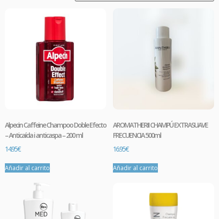
Alpecin Caffeine Champoo Doble Efecto
AROMATHERII CHAMPÚ EXTRASUAVE
– Anticaída i anticaspa – 200 ml
FRECUENCIA 500ml
14.95
€
16.95
€
Añadir al carrito
Añadir al carrito