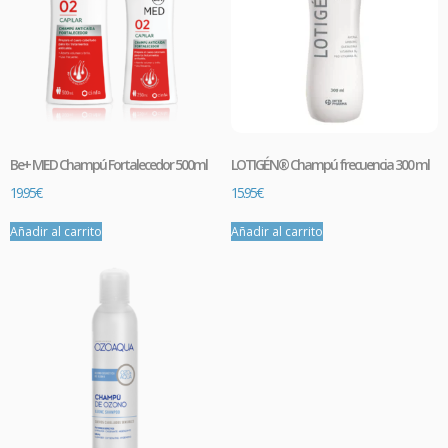
Be+ MED Champú Fortalecedor 500ml
LOTIGÉN® Champú frecuencia 300 ml
19.95
€
15.95
€
Añadir al carrito
Añadir al carrito