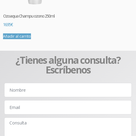
Ozoaqua Champu ozono 250ml
16.95
€
Añadir al carrito
¿Tienes alguna consulta?
Escríbenos
Promo
PROTOCOLO RESACA
En
Farmacia Galdeano
hemos creado este protocolo