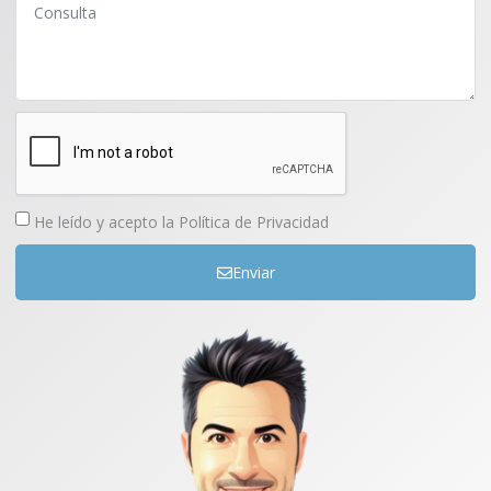
En
Farmacia Galdeano
hemos creado este protocolo
para prevenir y aliviar la sintomatología asociada a la
resaca y a las comidas copiosas.
He leído y acepto la
Política de Privacidad
Enviar
Comprar