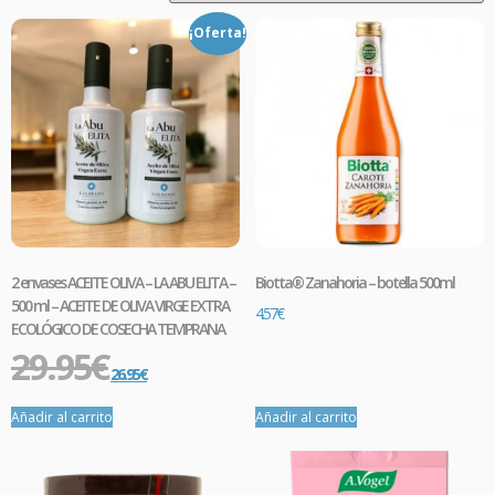
¡Oferta!
2 envases ACEITE OLIVA – LA ABU ELITA –
Biotta® Zanahoria – botella 500ml
500 ml – ACEITE DE OLIVA VIRGE EXTRA
4.57
€
ECOLÓGICO DE COSECHA TEMPRANA
29.95
€
26.95
€
Añadir al carrito
Añadir al carrito