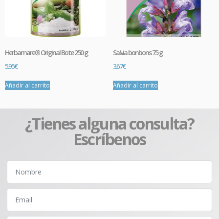
Herbamare® Original Bote 250 g
Salvia bonbons 75 g
5.95
€
3.67
€
Añadir al carrito
Añadir al carrito
¿Tienes alguna consulta?
Escríbenos
Promo
PROTOCOLO RESACA