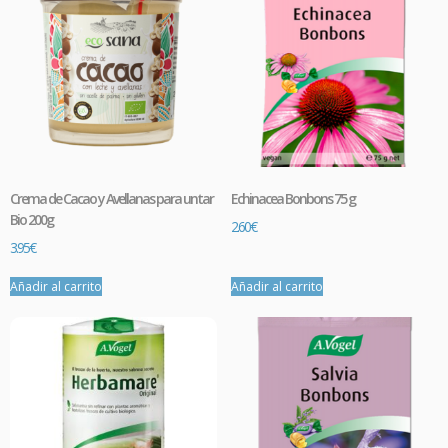
Crema de Cacao y Avellanas para untar
Echinacea Bonbons 75 g
Bio 200g
2.60
€
3.95
€
Añadir al carrito
Añadir al carrito