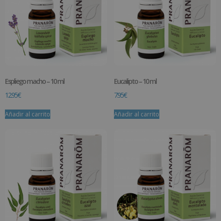
Espliego macho – 10 ml
Eucalipto – 10 ml
12.95
€
7.95
€
Añadir al carrito
Añadir al carrito