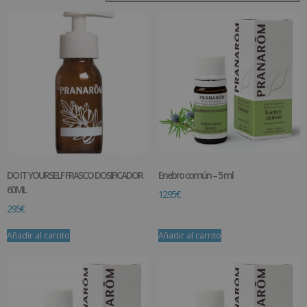
DO IT YOURSELF FRASCO DOSIFICADOR
Enebro común – 5 ml
60ML
12.95
€
2.95
€
Añadir al carrito
Añadir al carrito