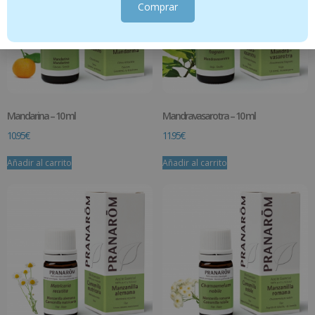
Comprar
Mandarina – 10 ml
Mandravasarotra – 10 ml
10.95
€
11.95
€
Añadir al carrito
Añadir al carrito