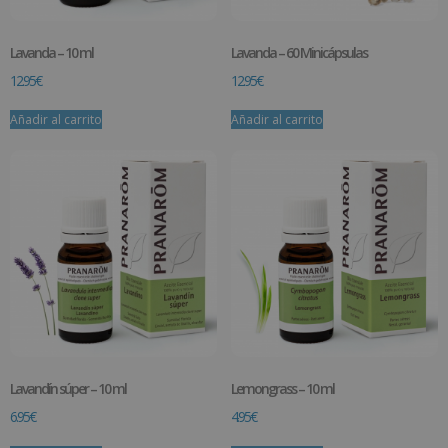
Lavanda – 10 ml
Lavanda – 60 Minicápsulas
12.95
€
12.95
€
Añadir al carrito
Añadir al carrito
Lavandín súper – 10 ml
Lemongrass – 10 ml
6.95
€
4.95
€