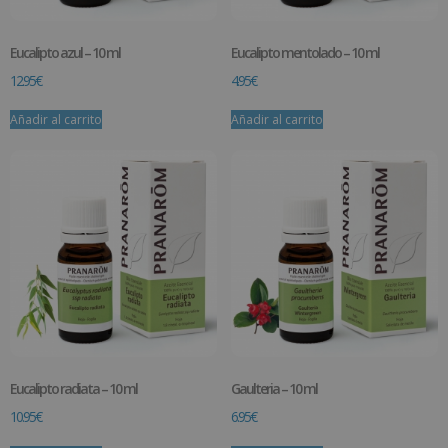
Eucalipto azul – 10 ml
Eucalipto mentolado – 10 ml
12.95
€
4.95
€
Añadir al carrito
Añadir al carrito
Eucalipto radiata – 10 ml
Gaulteria – 10 ml
10.95
€
6.95
€