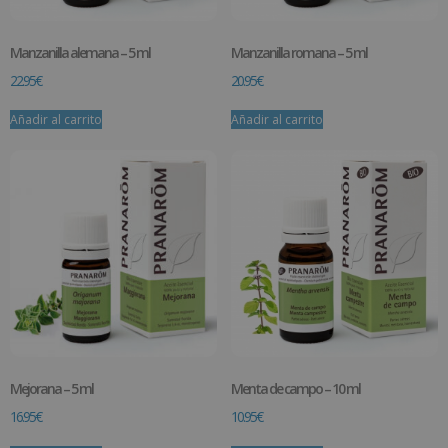
Manzanilla alemana – 5 ml
Manzanilla romana – 5 ml
22.95
€
20.95
€
Añadir al carrito
Añadir al carrito
Mejorana – 5 ml
Menta de campo – 10 ml
16.95
€
10.95
€