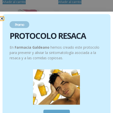
Añadir al carrito
Añadir al carrito
Promo
PROTOCOLO RESACA
En
Farmacia Galdeano
hemos creado este protocolo
para prevenir y aliviar la sintomatología asociada a la
resaca y a las comidas copiosas.
LIBI’OIL intim 50ml
Limón – 10 ml
18.95
€
10.95
€
Añadir al carrito
Añadir al carrito