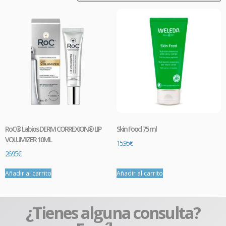
RoC® Labios DERM CORREXION® LIP
Skin Food 75 ml
VOLUMIZER 10ML
15.95
€
26.95
€
Añadir al carrito
Añadir al carrito
¿Tienes alguna consulta?