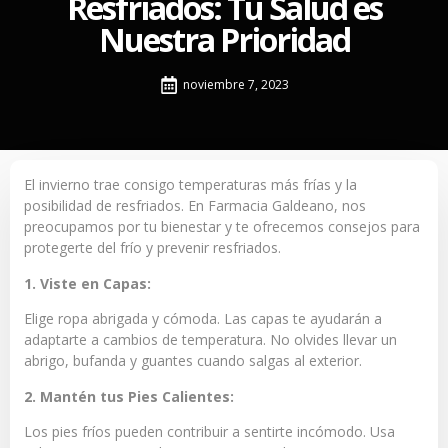
Resfriados: Tu Salud es
Nuestra Prioridad
noviembre 7, 2023
El invierno trae consigo temperaturas más frías y la
posibilidad de resfriados. En Farmacia Galdeano, nos
preocupamos por tu bienestar y te ofrecemos consejos para
protegerte del frío y prevenir resfriados.
1. Viste en Capas:
Elige ropa abrigada y cómoda. Las capas te ayudarán a
adaptarte a cambios de temperatura. No olvides llevar un
abrigo, bufanda y guantes cuando salgas al exterior.
2. Mantén tus Pies Calientes:
Los pies fríos pueden contribuir a sentirte incómodo. Usa