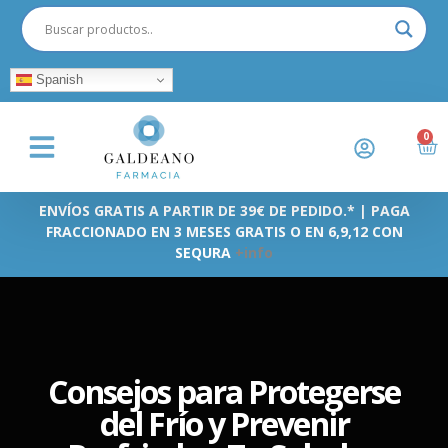
Spanish
0
ENVÍOS GRATIS A PARTIR DE 39€ DE PEDIDO.* | PAGA
FRACCIONADO EN 3 MESES GRATIS O EN 6,9,12 CON
SEQURA
+info
Consejos para Protegerse
del Frío y Prevenir