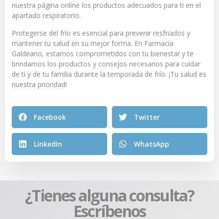
nuestra página online los productos adecuados para ti en el
apartado respiratorio.
Protegerse del frío es esencial para prevenir resfriados y
mantener tu salud en su mejor forma. En Farmacia
Galdeano, estamos comprometidos con tu bienestar y te
brindamos los productos y consejos necesarios para cuidar
de ti y de tu familia durante la temporada de frío. ¡Tu salud es
nuestra prioridad!
Promo
Facebook
Twitter
PROTOCOLO RESACA
LinkedIn
WhatsApp
En
Farmacia Galdeano
hemos creado este protocolo
para prevenir y aliviar la sintomatología asociada a la
resaca y a las comidas copiosas.
¿Tienes alguna consulta?
Escríbenos