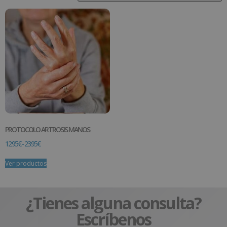
PROTOCOLO ARTROSIS MANOS
12.95
€
-
23.95
€
Ver productos
¿Tienes alguna consulta?
Escríbenos