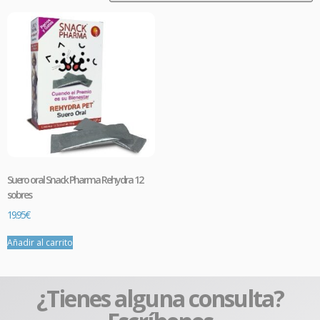
Suero oral Snack Pharma Rehydra 12
sobres
19.95
€
Añadir al carrito
¿Tienes alguna consulta?