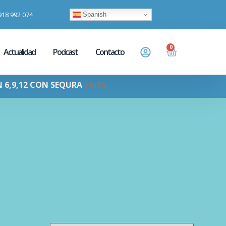
918 992 074
Spanish
0
Actualidad
Podcast
Contacto
N 6,9,12 CON SEQURA
+info