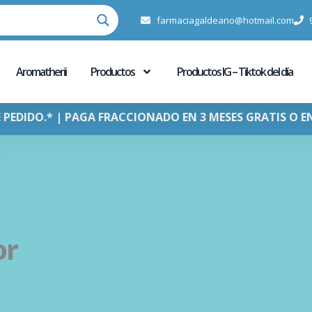
farmaciagaldeano@hotmail.com
Aromatherii
Productos
Productos IG – Tiktok del día
E PEDIDO.* | PAGA FRACCIONADO EN 3 MESES GRATIS O E
or