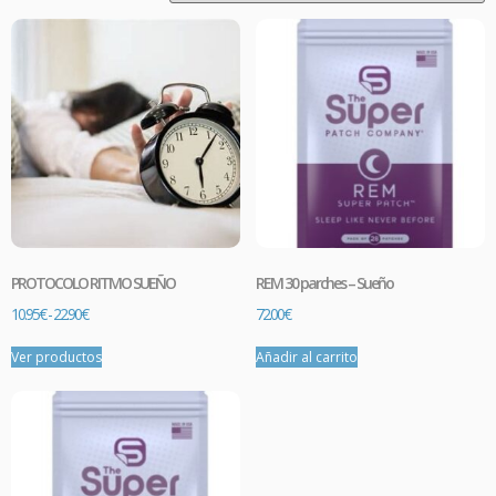
PROTOCOLO RITMO SUEÑO
REM 30 parches – Sueño
10.95
€
-
22.90
€
72.00
€
Ver productos
Añadir al carrito