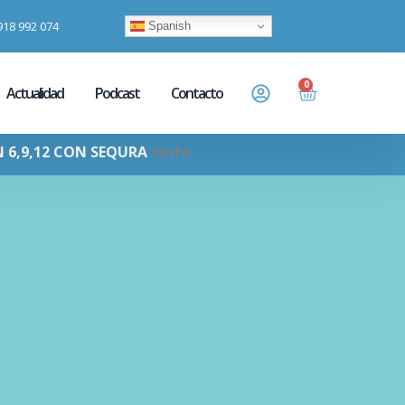
918 992 074
Spanish
0
Actualidad
Podcast
Contacto
N 6,9,12 CON SEQURA
+info