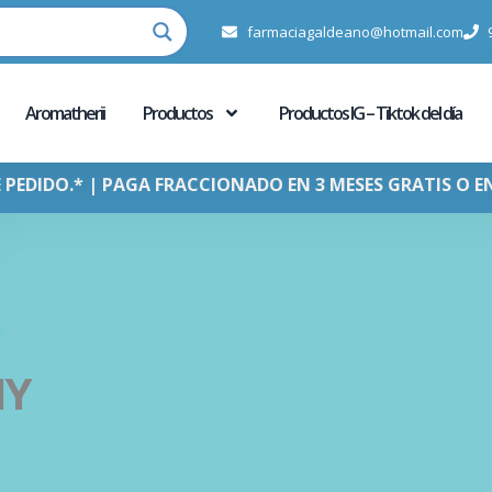
farmaciagaldeano@hotmail.com
Aromatherii
Productos
Productos IG – Tiktok del día
E PEDIDO.* | PAGA FRACCIONADO EN 3 MESES GRATIS O E
HY