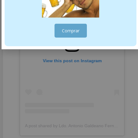
Comprar
View this post on Instagram
A post shared by Ldo. Antonio Galdeano Fernández (@farmaciagaldeano)