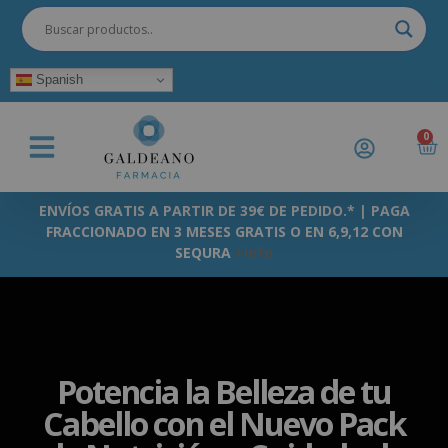
Spanish
0
ENVÍOS GRATIS A PARTIR DE 39€ DE PEDIDO.* | PAGA
FRACCIONADO EN 3 MESES GRATIS O EN 6,9,12 CON
SEQURA
+info
Potencia la Belleza de tu
Cabello con el Nuevo Pack