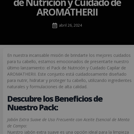
de Nutrición y Cuidado de
AROMATHERII
abril 26, 2024
En nuestra incansable misión de brindarte los mejores cuidados
para tu cabello, estamos emocionados de presentarte nuestro
último lanzamiento: el Pack de Nutrición y Cuidado Capilar de
AROMATHERII. Este conjunto está cuidadosamente diseñado
para nutrir, hidratar y proteger tu cabello, utilizando ingredientes
naturales y formulaciones de alta calidad.
Descubre los Beneficios de
Nuestro Pack:
Jabón Extra Suave de Uso Frecuente con Aceite Esencial de Menta
de Campo:
Nuestro jabón extra suave es una opción ideal para la limpieza