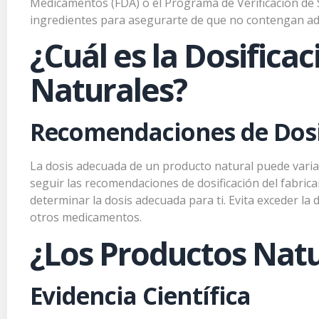
PR
Medicamentos (FDA) o el Programa de Verificación de Su
ingredientes para asegurarte de que no contengan ad
En
Far
¿Cuál es la Dosifica
síntoma
y linfá
Naturales?
Recomendaciones de Dosi
La dosis adecuada de un producto natural puede variar
seguir las recomendaciones de dosificación del fabric
determinar la dosis adecuada para ti. Evita exceder l
otros medicamentos.
¿Los Productos Natu
Evidencia Científica