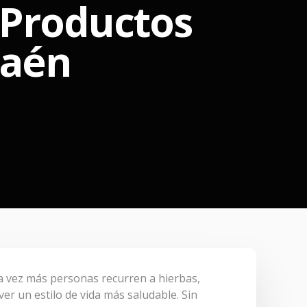
 Productos
Jaén
a vez más personas recurren a hierbas,
r un estilo de vida más saludable. Sin