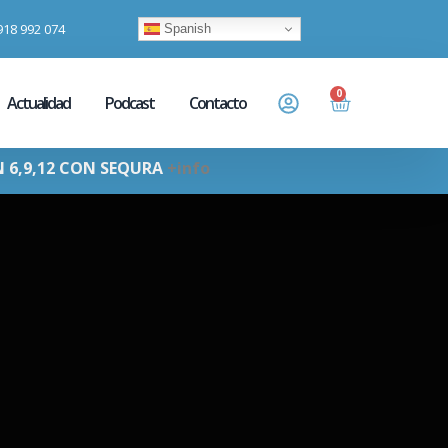
918 992 074
Spanish
0
Actualidad
Podcast
Contacto
N 6,9,12 CON SEQURA
+info