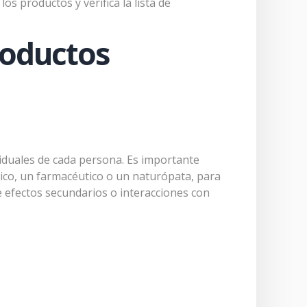
s productos y verifica la lista de
 los
roductos
 venoso
viduales de cada persona. Es importante
dico, un farmacéutico o un naturópata, para
e efectos secundarios o interacciones con