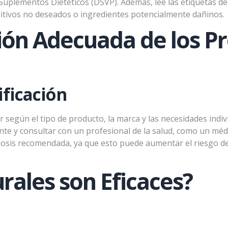
OTOCOLO LIPEDEMA
plementos Dietéticos (DSVP). Además, lee las etiquetas de lo
itivos no deseados o ingredientes potencialmente dañinos.
macia Galdeano
hemos creado este protocolo para mejorar
ción Adecuada de los P
s asociados al lipedema, mejorando la circulación, retorno
tico, así como la gestión de las grasas y el dolor.
ficación
 según el tipo de producto, la marca y las necesidades indi
ante y consultar con un profesional de la salud, como un mé
a dosis recomendada, ya que esto puede aumentar el riesgo d
rales son Eficaces?