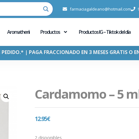
farmaciagaldeano@hotmail.com
Aromatherii
Productos
Productos IG – Tiktok del día
E PEDIDO.* | PAGA FRACCIONADO EN 3 MESES GRATIS O E
Cardamomo – 5 m
12.95
€
2 disponibles