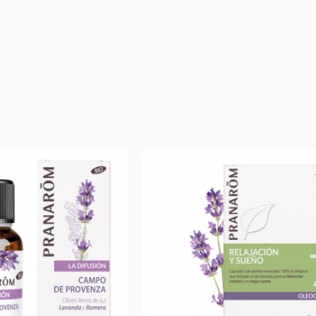
OTOCOLO RESACA
macia Galdeano
hemos creado este protocolo para preveni
 la sintomatología asociada a la resaca y a las comidas copios