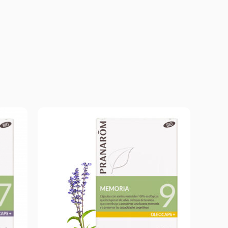
r y
as.