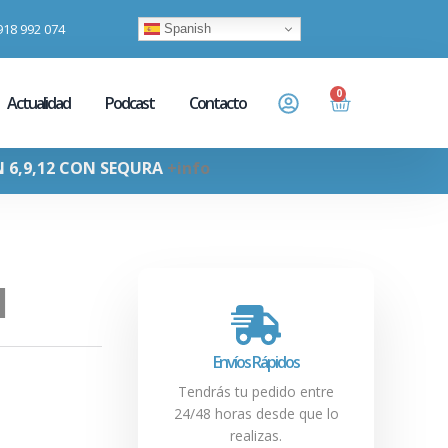
918 992 074
Spanish
0
Actualidad
Podcast
Contacto
N 6,9,12 CON SEQURA
+info
l
Envíos Rápidos
Tendrás tu pedido entre
24/48 horas desde que lo
realizas.