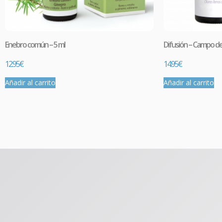
Enebro común – 5 ml
Difusión – Campo de
12.95
€
14.95
€
Añadir al carrito
Añadir al carrito