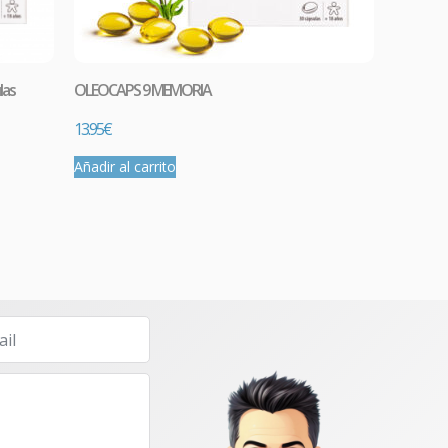
las
OLEOCAPS 9 MEMORIA
13.95
€
Añadir al carrito