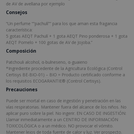
de AV de avellana por ejemplo
Consejos
“Un perfume “”pachulí”” para los que aman esta fragancia
característica:
5 gotas AEQT Pachulí + 1 gota AEQT Pino ponderosa + 1 gota
AEQT Pomelo + 100 gotas de AV de Jojoba.”
Composición
Patchouli alcohol, α-bulneseno, α-guaieno
*Ingrediente procedente de la Agricultura Ecológica (Control
Certisys BE-BIO-01) – BIO = Producto certificado conforme a
los requisitos ECOGARANTIE® (Control Certisys).
Precauciones
Puede ser mortal en caso de ingestión y penetración en las
vías respiratorias. Mantener fuera del alcance de los niños. No
aplicar puro sobre la piel. No ingerir. EN CASO DE INGESTIÓN:
Llamar inmediatamente a un CENTRO DE INFORMACIÓN
TOXICOLÓGICA o a un médico. NO provocar el vómito.
Mantener lejos de toda fuente de calor y luz. Ver prospecto.