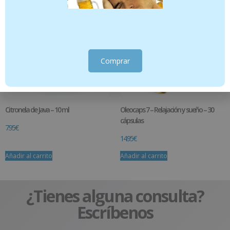
Comprar
Citronela de Java – 10 ml
Oleocaps 7 – Relajación y sueño – 30
cápsulas
7.95
€
14.95
€
Añadir al carrito
Añadir al carrito
¿Tienes alguna consulta?
Escríbenos