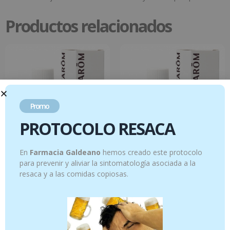
Productos relacionados
Promo
PROTOCOLO RESACA
En
Farmacia Galdeano
hemos creado este protocolo
Eucalipto azul – 10 ml
Eucalipto – 10 ml
para prevenir y aliviar la sintomatología asociada a la
resaca y a las comidas copiosas.
12.95
€
7.95
€
Añadir al carrito
Añadir al carrito