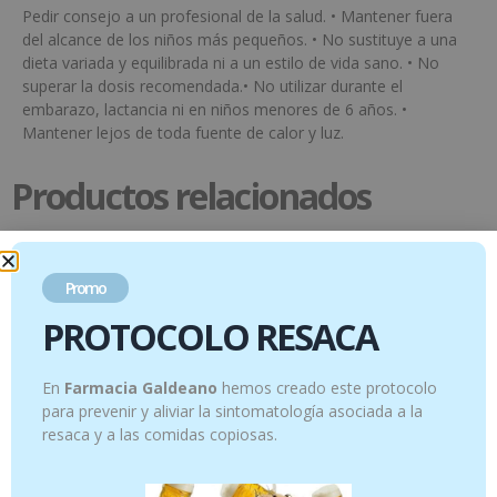
Pedir consejo a un profesional de la salud. • Mantener fuera
del alcance de los niños más pequeños. • No sustituye a una
dieta variada y equilibrada ni a un estilo de vida sano. • No
superar la dosis recomendada.• No utilizar durante el
embarazo, lactancia ni en niños menores de 6 años. •
Mantener lejos de toda fuente de calor y luz.
Productos relacionados
Promo
PROTOCOLO RESACA
En
Farmacia Galdeano
hemos creado este protocolo
para prevenir y aliviar la sintomatología asociada a la
resaca y a las comidas copiosas.
Hinojo – 10 ml
Cedro del Atlas – 10 ml