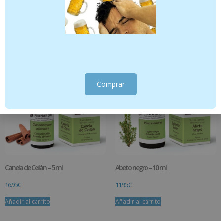
12.95
€
6.95
€
Añadir al carrito
Añadir al carrito
Comprar
Canela de Ceilán – 5 ml
Abeto negro – 10 ml
16.95
€
11.95
€
Añadir al carrito
Añadir al carrito