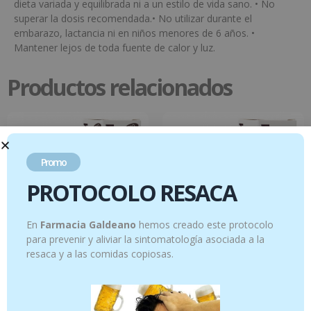
dieta variada y equilibrada ni a un estilo de vida sano. • No
superar la dosis recomendada.• No utilizar durante el
embarazo, lactancia ni en niños menores de 6 años. •
Mantener lejos de toda fuente de calor y luz.
Productos relacionados
Promo
PROTOCOLO RESACA
En
Farmacia Galdeano
hemos creado este protocolo
para prevenir y aliviar la sintomatología asociada a la
resaca y a las comidas copiosas.
Hinojo – 10 ml
Espliego macho – 10 ml
12.95
€
12.95
€