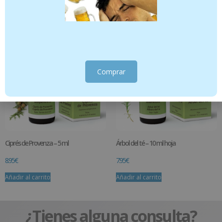
Añadir al carrito
Añadir al carrito
Comprar
Ciprés de Provenza – 5 ml
Árbol del té – 10 ml hoja
8.95
€
7.95
€
Añadir al carrito
Añadir al carrito
¿Tienes alguna consulta?