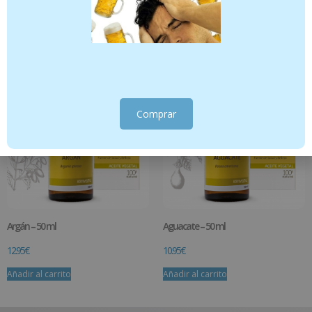
13.95
€
12.95
€
Añadir al carrito
Añadir al carrito
Comprar
Argán – 50 ml
Aguacate – 50 ml
12.95
€
10.95
€
Añadir al carrito
Añadir al carrito