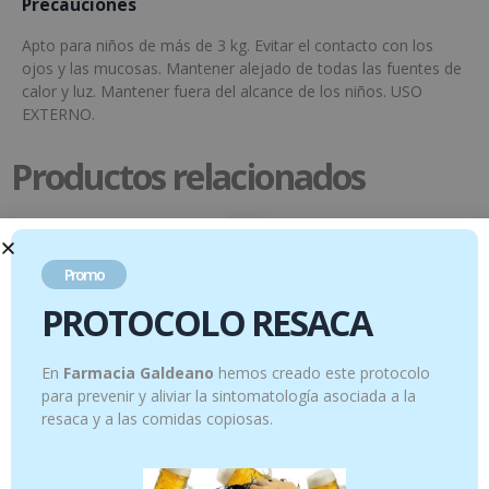
Precauciones
Apto para niños de más de 3 kg. Evitar el contacto con los
ojos y las mucosas. Mantener alejado de todas las fuentes de
calor y luz. Mantener fuera del alcance de los niños. USO
EXTERNO.
Productos relacionados
Promo
PROTOCOLO RESACA
En
Farmacia Galdeano
hemos creado este protocolo
para prevenir y aliviar la sintomatología asociada a la
resaca y a las comidas copiosas.
Gel Aloe vera+ – 100 ml
Caléndula – 50 ml