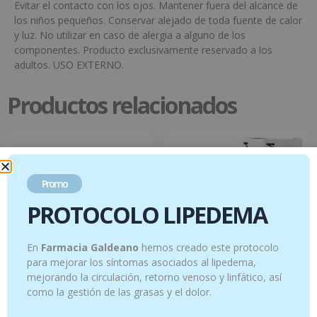
Evitar el contacto con los ojos. Mantener fuera del alcance de
los niños pequeños. Conservar alejado de toda fuente de calor
y luz. No utilizar en caso de alergia a alguno de los
componentes. Producto exclusivamente reservado a los
adultos. USO EXTERNO.
Productos relacionados
Promo
PROTOCOLO LIPEDEMA
En
Farmacia Galdeano
hemos creado este protocolo
para mejorar los síntomas asociados al lipedema,
mejorando la circulación, retorno venoso y linfático, así
Circularom – Spray corporal – Piernas
Cardamomo – 5 ml
como la gestión de las grasas y el dolor.
ligeras – 75 ml
12.95
€