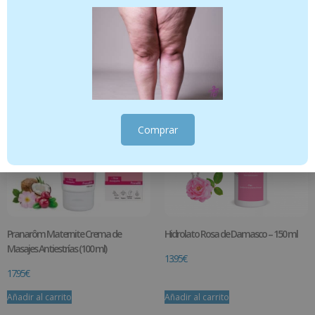
12.95
€
Añadir al carrito
Añadir al carrito
Comprar
Pranarôm Maternite Crema de
Hidrolato Rosa de Damasco – 150 ml
Masajes Antiestrías (100 ml)
13.95
€
17.95
€
Añadir al carrito
Añadir al carrito