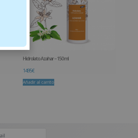
Hidrolato Azahar – 150 ml
14.95
€
Añadir al carrito