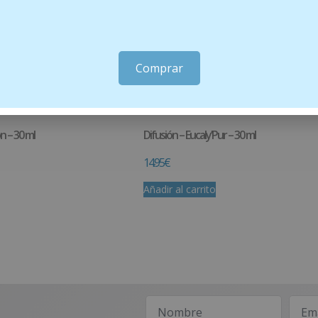
Comprar
n – 30 ml
Difusión – Eucaly’Pur – 30 ml
14.95
€
Añadir al carrito