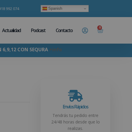
918 992 074
Spanish
0
Actualidad
Podcast
Contacto
N 6,9,12 CON SEQURA
+info
Envíos Rápidos
Tendrás tu pedido entre
24/48 horas desde que lo
realizas.