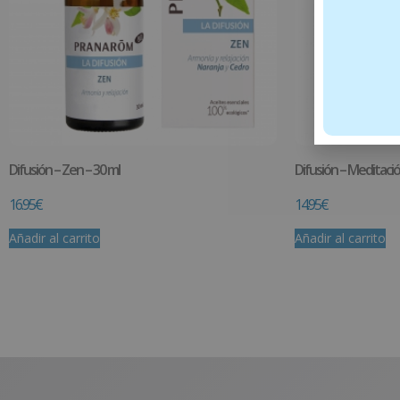
Difusión – Zen – 30 ml
Difusión – Meditació
16.95
€
14.95
€
Añadir al carrito
Añadir al carrito