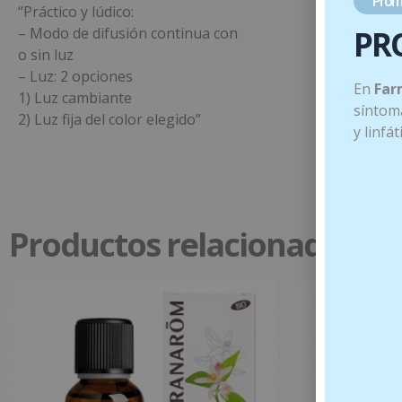
Prom
“Práctico y lúdico:
PR
– Modo de difusión continua con
o sin luz
– Luz: 2 opciones
En
Far
1) Luz cambiante
síntoma
2) Luz fija del color elegido”
y linfá
Productos relacionados