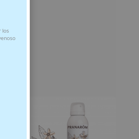
 los
 venoso