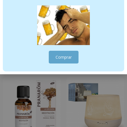
de dañar de forma permanente el difusor.
– Algunos aceites esenciales no están indicados para difusión.
Evite utilizar aceites a base de fenoles, cetonas o aldehídos.
Los aceites esenciales son sustancias activas que deben
utilizarse con moderación y respetando siempre las dosis y los
tiempos de difusión recomendados. Lávese las manos
después de utilizar aceites esenciales. Respete siempre las
precauciones de uso de los aceites esenciales utilizados.
Comprar
Productos relacionados