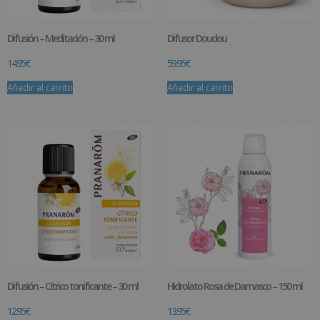
Difusión – Meditación – 30 ml
Difusor Doudou
14.95
€
59.95
€
Añadir al carrito
Añadir al carrito
Difusión – Cítrico tonificante – 30 ml
Hidrolato Rosa de Damasco – 150 ml
12.95
€
13.95
€