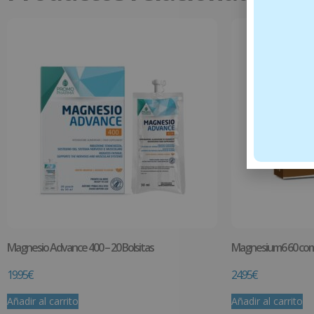
Magnesio Advance 400 – 20 Bolsitas
Magnesium6 60 com
19.95
€
24.95
€
Añadir al carrito
Añadir al carrito