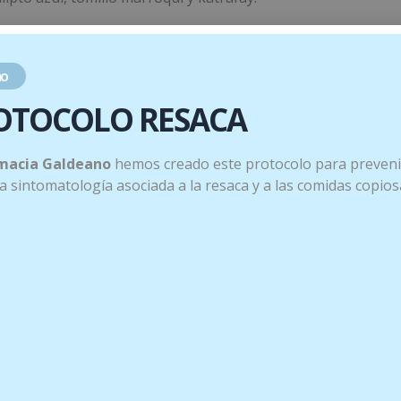
que estimula la micro circulación para favorecer su penetra
para niños mayores de 6 años.
o
OTOCOLO RESACA
macia Galdeano
hemos creado este protocolo para preveni
 la sintomatología asociada a la resaca y a las comidas copios
e masaje.
res.