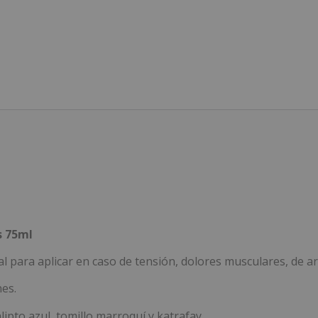
s 75ml
al para aplicar en caso de tensión, dolores musculares, de a
nes.
ipto azul, tomillo marroquí y katrafay.