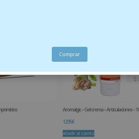
Comprar
primidos
Aromalgic – Gel crema – Articulaciones – 1
12.95
€
Añadir al carrito