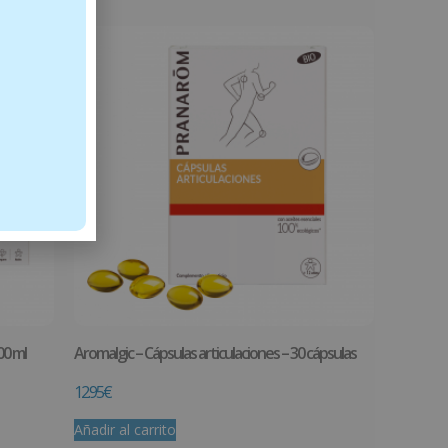
00 ml
Aromalgic – Cápsulas articulaciones – 30 cápsulas
12.95
€
Añadir al carrito