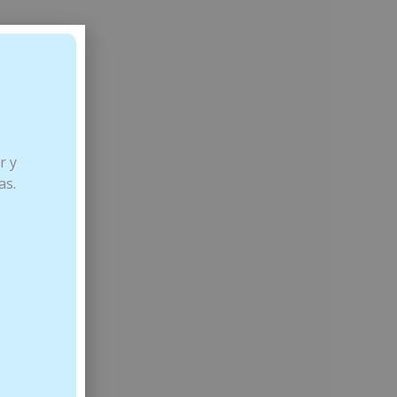
ción.
r y
as.