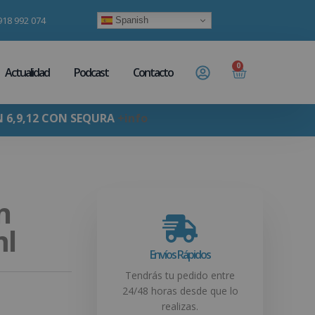
918 992 074
Spanish
0
Actualidad
Podcast
Contacto
N 6,9,12 CON SEQURA
+info
n
ml
Envíos Rápidos
Tendrás tu pedido entre
24/48 horas desde que lo
realizas.