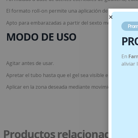
El formato roll-on permite una aplicación de auto masaje 
Apto para embarazadas a partir del sexto mes, así como 
Prom
MODO DE USO
PR
En
Far
Agitar antes de usar.
aliviar
Apretar el tubo hasta que el gel sea visible en el rodillo d
Aplicar en la zona deseada mediante movimientos circula
Productos relacionados