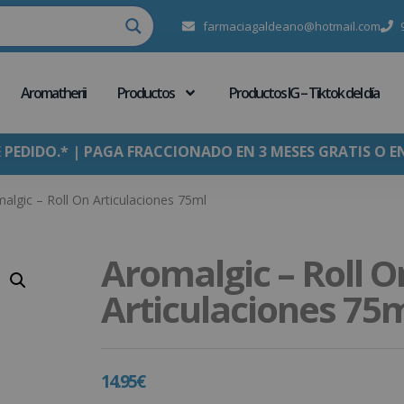
farmaciagaldeano@hotmail.com
Aromatherii
Productos
Productos IG – Tiktok del día
E PEDIDO.* | PAGA FRACCIONADO EN 3 MESES GRATIS O E
algic – Roll On Articulaciones 75ml
Aromalgic – Roll O
Articulaciones 75
14.95
€