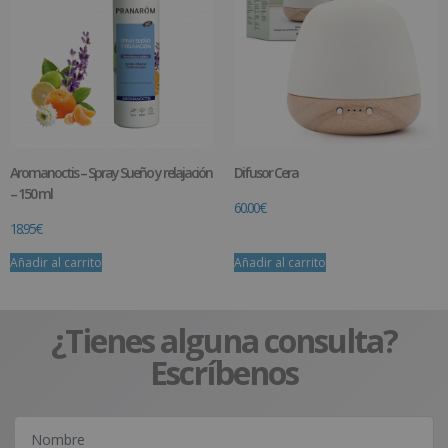
Aromanoctis – Spray Sueño y relajación
Difusor Cera
– 150 ml
60.00
€
18.95
€
Añadir al carrito
Añadir al carrito
¿Tienes alguna consulta?
Escríbenos