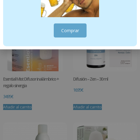
Comprar
Esential Mist Difusor inalámbrico +
Difusión – Zen – 30 ml
regalo sinergia
16.95
€
34.95
€
Añadir al carrito
Añadir al carrito