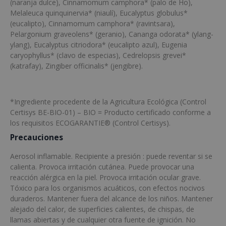
(naranja dulce), Cinnamomum camphora* (palo de Ho),
Melaleuca quinquinervia* (niaulí), Eucalyptus globulus*
(eucalipto), Cinnamomum camphora* (ravintsara),
Pelargonium graveolens* (geranio), Cananga odorata* (ylang-
ylang), Eucalyptus citriodora* (eucalipto azul), Eugenia
caryophyllus* (clavo de especias), Cedrelopsis grevei*
(katrafay), Zingiber officinalis* (jengibre).
*Ingrediente procedente de la Agricultura Ecológica (Control
Certisys BE-BIO-01) – BIO = Producto certificado conforme a
los requisitos ECOGARANTIE® (Control Certisys).
Precauciones
Aerosol inflamable. Recipiente a presión : puede reventar si se
calienta. Provoca irritación cutánea. Puede provocar una
reacción alérgica en la piel. Provoca irritación ocular grave.
Tóxico para los organismos acuáticos, con efectos nocivos
duraderos. Mantener fuera del alcance de los niños. Mantener
alejado del calor, de superficies calientes, de chispas, de
llamas abiertas y de cualquier otra fuente de ignición. No