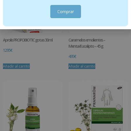
Comprar
Aprolis PROPOBIOTIC gotas 30ml
Caramelos emolientes –
Menta/Eucalipto – 45 g
12.95
€
4.95
€
Añadir al carrito
Añadir al carrito