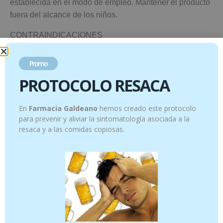
establecida en el modo de empleo. Mantener el producto
fuera del alcance de los niños.
CONTRAINDICACIONES
· Alergia a alguno de sus ingredientes.
· Personas que toman anticoagulantes.
Promo
· No recomendado a personas con enfermedades
PROTOCOLO RESACA
autoinmunes como lupus o esclerosis múltiple, ni en
otros trastornos sistémicos como tuberculosis, leucosis,
En
Farmacia Galdeano
hemos creado este protocolo
colagenosis o infecciones por VIH.
para prevenir y aliviar la sintomatología asociada a la
· Embarazo.
resaca y a las comidas copiosas.
Productos relacionados