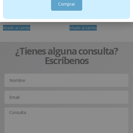
Gel Aloe vera+ – 100 ml
Pranabb – Aceite de masaje – Confort
Comprar
de la barriguita – 30 ml
13.95
€
9.95
€
Añadir al carrito
Añadir al carrito
¿Tienes alguna consulta?
Escríbenos