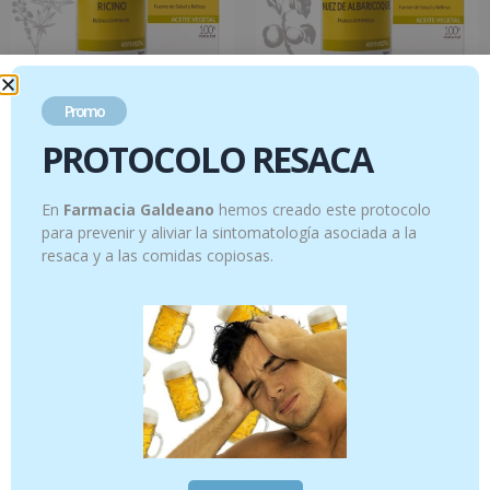
Promo
Ricino – 50 ml
Nuez de albaricoque – 50 ml
PROTOCOLO RESACA
10.95
€
12.95
€
Añadir al carrito
Añadir al carrito
En
Farmacia Galdeano
hemos creado este protocolo
para prevenir y aliviar la sintomatología asociada a la
resaca y a las comidas copiosas.