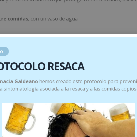
tre comidas
, con un vaso de agua.
iva, empieza con 1 cápsula al día durante los primeros días 
o
Menta Piperita – cápsulas
OTOCOLO RESACA
bdominal
, favoreciendo digestiones más ligeras.
macia Galdeano
hemos creado este protocolo para preveni
 la sintomatología asociada a la resaca y a las comidas copios
 día)
durante
15-20 días
.
sional.
stinal.