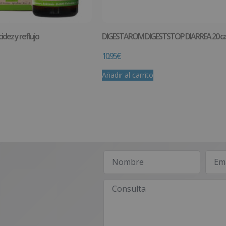
idez y reflujo
DIGESTAROM DIGESTSTOP DIARREA 20 ca
10.95
€
Añadir al carrito