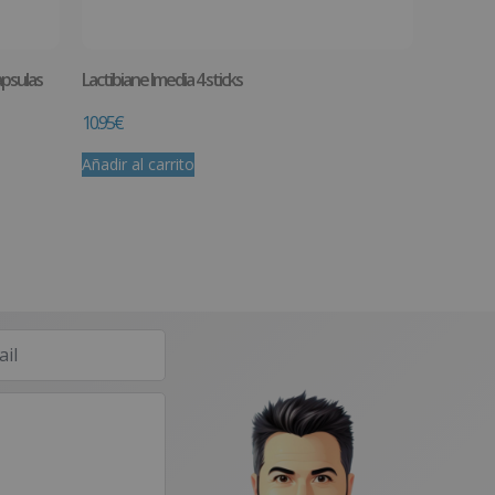
psulas
Lactibiane Imedia 4 sticks
10.95
€
Añadir al carrito