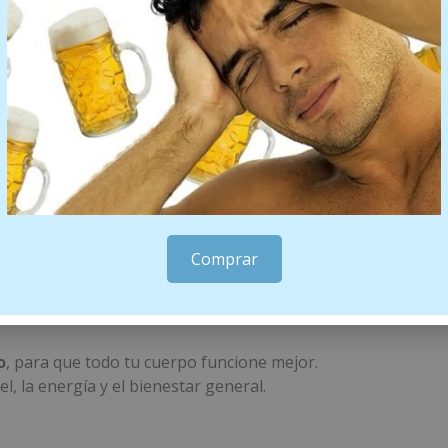
deano para potenciar resu
evita ultraprocesados.
 intestinal.
stema nervioso están directamente conectados.
a:
mación.
Comprar
ros protocolos personalizados.
o
, para que todo tu cuerpo funcione mejor.
el, la energía y el bienestar general.