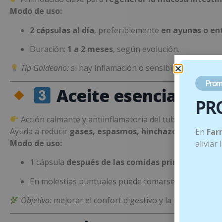
Modo de uso:
2 cápsulas al día
, preferiblemente
en ayunas o en
Duración:
1 a 2 meses
, según evolución.
Tip Galdeano:
si hay inflamación o sensibilidad digest
Prom
Aceite esencial de 
PR
Acción calmante y antiinflamatoria del tubo digestivo.
Ayuda a reducir
gases, espasmos, hinchazón y dolor a
En
Far
Modo de uso:
aliviar
1 cápsula
después de las comidas principales (2 al
En molestias puntuales puede tomarse de forma oca
Objetivo:
mejorar el confort digestivo y la motilidad inte