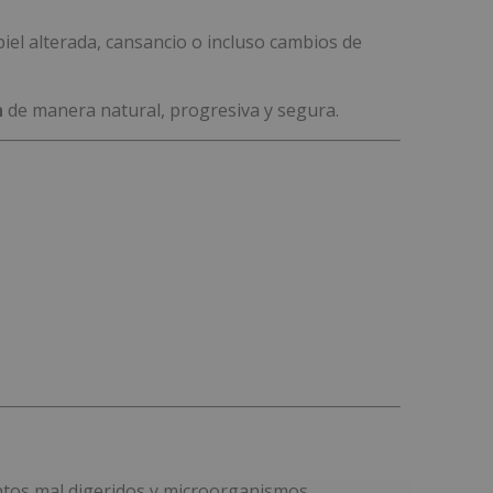
piel alterada, cansancio o incluso cambios de
n
de manera natural, progresiva y segura.
entos mal digeridos y microorganismos.