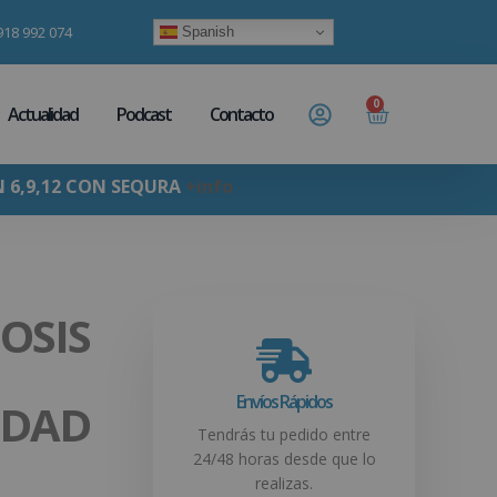
918 992 074
Spanish
0
Actualidad
Podcast
Contacto
N 6,9,12 CON SEQURA
+info
OSIS
Envíos Rápidos
IDAD
Tendrás tu pedido entre
24/48 horas desde que lo
realizas.