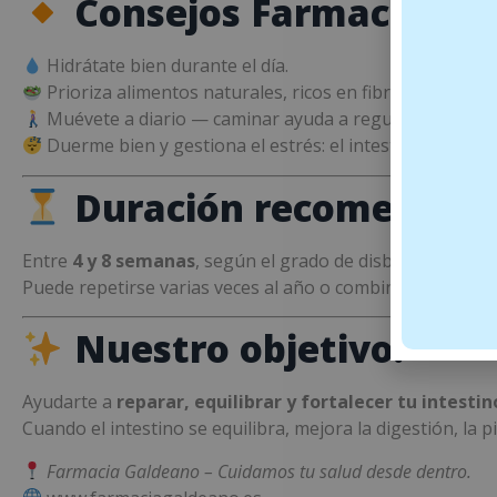
Consejos Farmacia Gal
Hidrátate bien durante el día.
Prioriza alimentos naturales, ricos en fibra soluble y 
Muévete a diario — caminar ayuda a regular el tránsito
Duerme bien y gestiona el estrés: el intestino y el si
Duración recomendad
Entre
4 y 8 semanas
, según el grado de disbiosis e infla
Puede repetirse varias veces al año o combinarse con ot
Nuestro objetivo:
Ayudarte a
reparar, equilibrar y fortalecer tu intestin
Cuando el intestino se equilibra, mejora la digestión, la pi
Farmacia Galdeano – Cuidamos tu salud desde dentro.