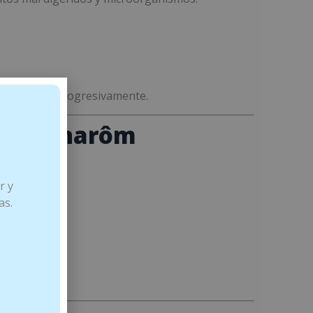
e incrementa progresivamente.
 de Pranarôm
r y
as.