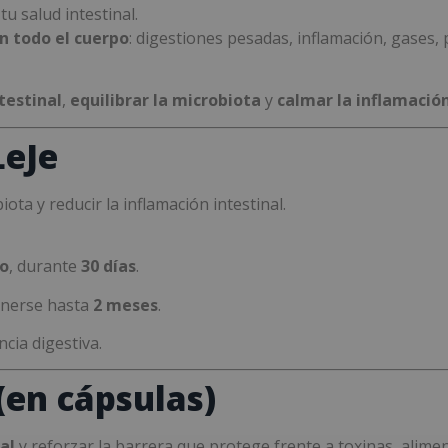
u salud intestinal.
n todo el cuerpo
: digestiones pesadas, inflamación, gases, 
testinal
,
equilibrar la microbiota
y
calmar la inflamació
LeJe
ota y reducir la inflamación intestinal.
no
, durante
30 días
.
enerse hasta
2 meses
.
ncia digestiva.
en cápsulas)
al
y reforzar la barrera que protege frente a toxinas, alim