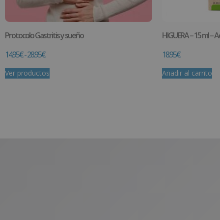
Protocolo Gastritis y sueño
HIGUERA – 15 ml – Ac
14.95
€
-
28.95
€
18.95
€
Ver productos
Añadir al carrito