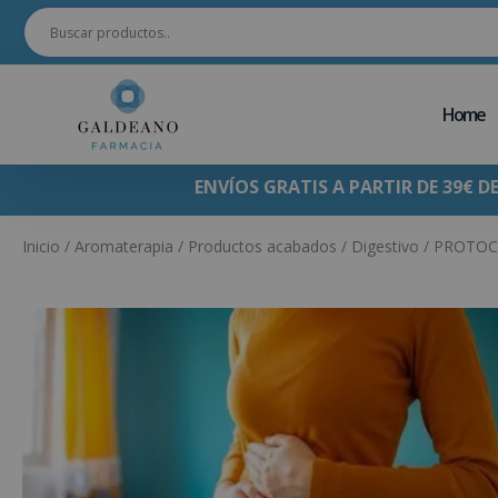
Home
ENVÍOS GRATIS A PARTIR DE 39€ D
Inicio
/
Aromaterapia
/
Productos acabados
/
Digestivo
/ PROTOC