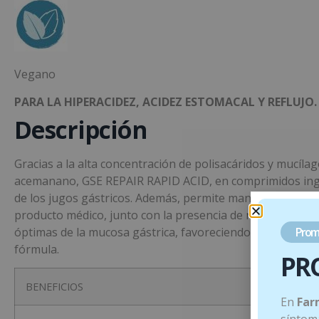
Vegano
PARA LA HIPERACIDEZ, ACIDEZ ESTOMACAL Y REFLUJO.
Descripción
Gracias a la alta concentración de polisacáridos y mucílago
acemanano, GSE REPAIR RAPID ACID, en comprimidos inger
de los jugos gástricos. Además, permite mantener la acidez
producto médico, junto con la presencia de rutina y extrac
óptimas de la mucosa gástrica, favoreciendo sus procesos
Prom
fórmula.
PR
BENEFICIOS
En
Far