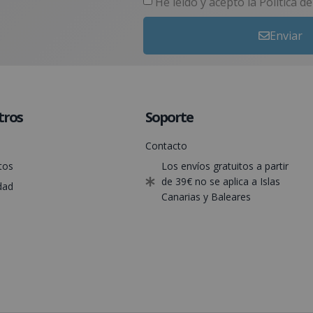
He leído y acepto la
Política d
Enviar
tros
Soporte
Contacto
tos
Los envíos gratuitos a partir
de 39€ no se aplica a Islas
dad
Canarias y Baleares