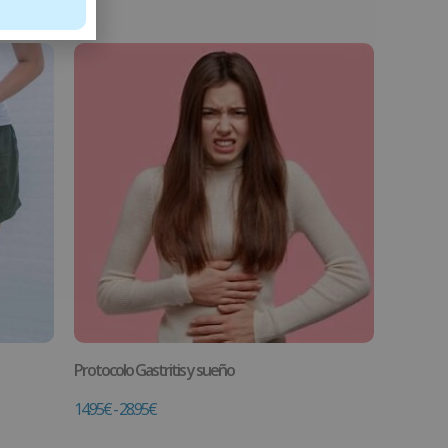
Protocolo Gastritis y sueño
14.95
€
-
28.95
€