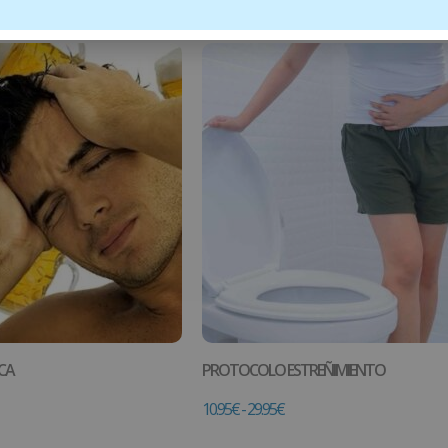
CA
PROTOCOLO ESTREÑIMIENTO
10.95
€
-
29.95
€