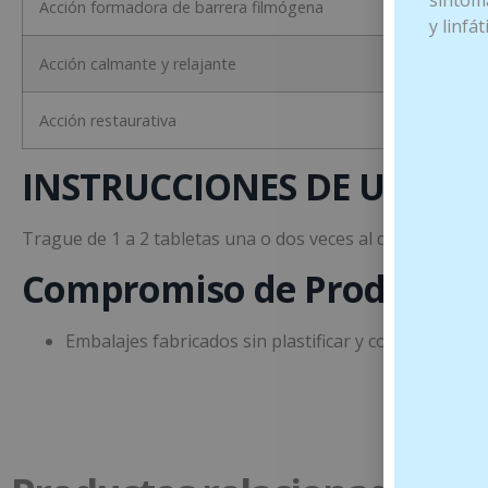
síntoma
Acción formadora de barrera filmógena
y linfá
Acción calmante y relajante
Acción restaurativa
INSTRUCCIONES DE USO
Trague de 1 a 2 tabletas una o dos veces al día, antes o 
Compromiso de Prodeco P
Embalajes fabricados sin plastificar y con papel cert