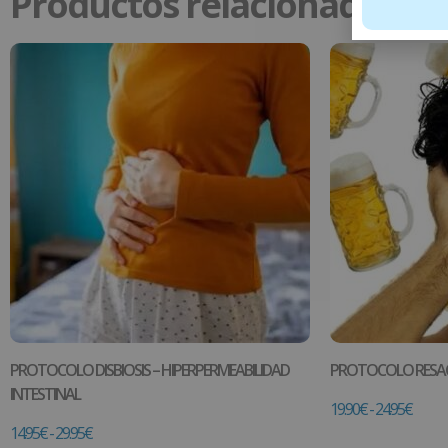
Productos relacionados
PROTOCOLO DISBIOSIS – HIPERPERMEABILIDAD
PROTOCOLO RESA
INTESTINAL
19.90
€
-
24.95
€
14.95
€
-
29.95
€