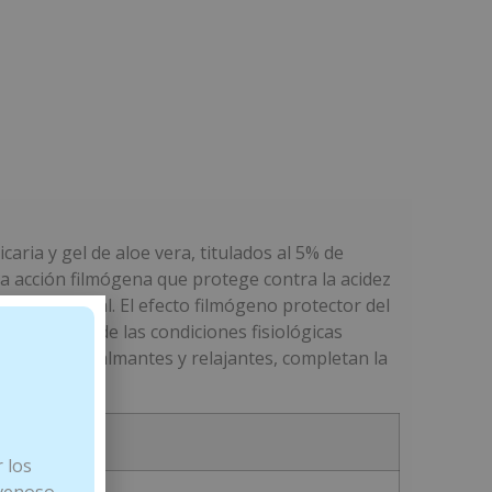
caria y gel de aloe vera, titulados al 5% de
 acción filmógena que protege contra la acidez
ástrica normal. El efecto filmógeno protector del
estauración de las condiciones fisiológicas
ropiedades calmantes y relajantes, completan la
CTIVOS
 los