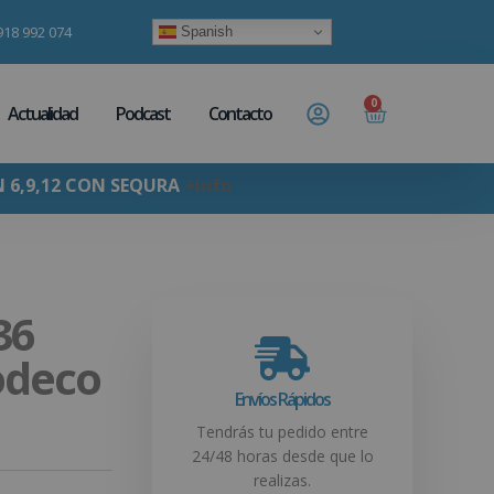
918 992 074
Spanish
0
Actualidad
Podcast
Contacto
N 6,9,12 CON SEQURA
+info
36
odeco
Envíos Rápidos
Tendrás tu pedido entre
24/48 horas desde que lo
realizas.