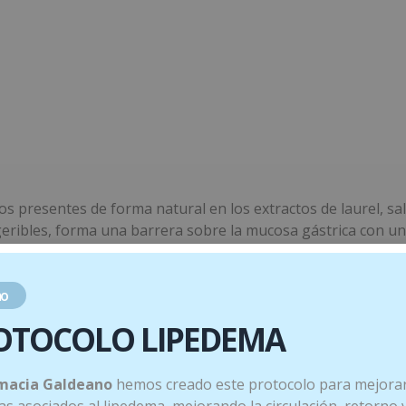
s presentes de forma natural en los extractos de laurel, sali
ibles, forma una barrera sobre la mucosa gástrica con una
 estomacal en valores fisiológicos, sin afectar la función g
tos de semillas de pomelo y centella asiática, promueve la r
 de reparación. Los extractos de incienso y pasiflora, con p
o
OTOCOLO LIPEDEMA
INGREDIENTES A
macia Galdeano
hemos creado este protocolo para mejorar