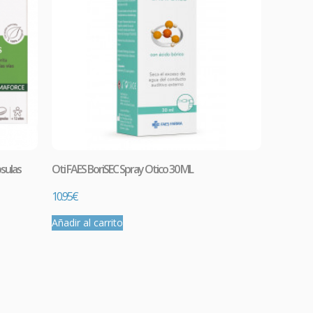
sulas
Oti FAES BoriSEC Spray Otico 30 ML
10.95
€
Añadir al carrito