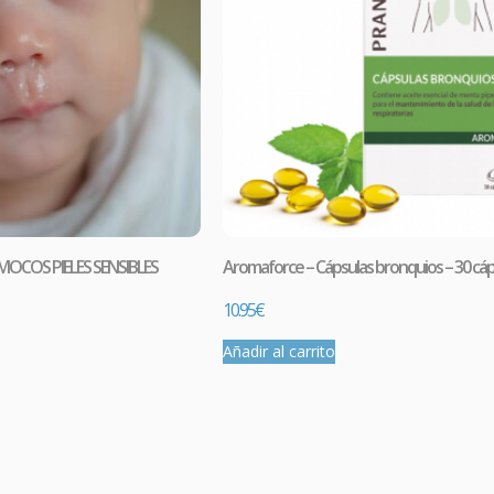
Comprar
COS PIELES SENSIBLES
Aromaforce – Cápsulas bronquios – 30 cáp
10.95
€
Añadir al carrito