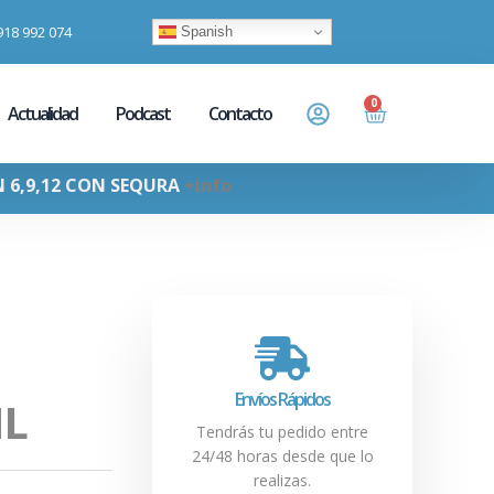
918 992 074
Spanish
0
Actualidad
Podcast
Contacto
N 6,9,12 CON SEQURA
+info
Envíos Rápidos
L
Tendrás tu pedido entre
24/48 horas desde que lo
realizas.