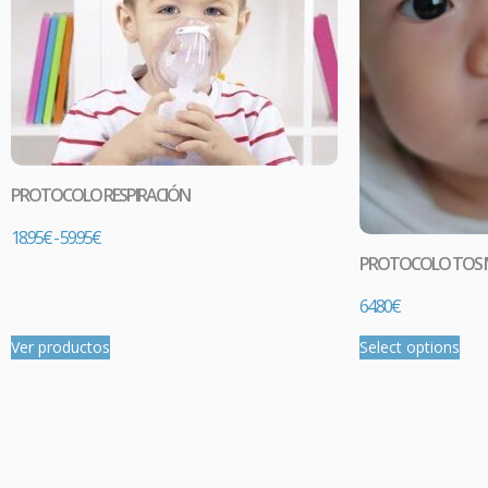
PROTOCOLO RESPIRACIÓN
18.95
€
-
59.95
€
PROTOCOLO TOS MO
64.80
€
Ver productos
Select options