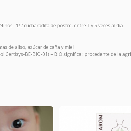
o
OTOCOLO RESACA
 Niños : 1/2 cucharadita de postre, entre 1 y 5 veces al día.
macia Galdeano
hemos creado este protocolo para preveni
 la sintomatología asociada a la resaca y a las comidas copios
mas de aliso, azúcar de caña y miel
l Certisys-BE-BIO-01) – BIO significa : procedente de la agr