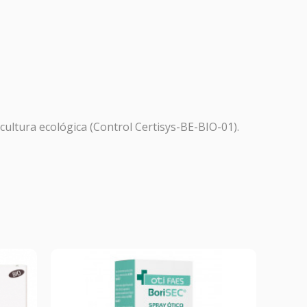
r y
as.
icultura ecológica (Control Certisys-BE-BIO-01).