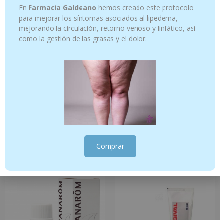
En
Farmacia Galdeano
hemos creado este protocolo
para mejorar los síntomas asociados al lipedema,
mejorando la circulación, retorno venoso y linfático, así
como la gestión de las grasas y el dolor.
Aceite de Caléndula 200ml
Zanahoria – 5ml
16.10
€
10.95
€
Comprar
Añadir al carrito
Añadir al carrito