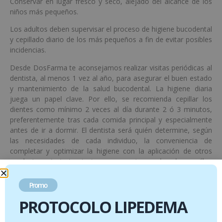
Conservar en lugar fresco y seco, alejado del alcance de los
niños más pequeños.
Los adultos deben supervisar el proceso de higiene bucodental
y cepillado diario de los más pequeños a fin de evitar posibles
incidencias.
Desde DosFarma te aconsejamos realizar visitas periódicas al
dentista, al menos 1 vez al año, para asegurar el buen estado
y mantenimiento de la salud bucodental. La higiene diaria
juega un papel clave. Por ello, se recomienda cepillar los
dientes como mínimo 2 veces al día durante 2 ó 3 minutos,
preferentemente tras cada comida principal y especialmente
antes de ir a dormir. El dentista será quién determine, según
las necesidades de cada individuo, la conveniencia de
completar y optimizar la higiene con la aplicación de otros
productos y/o tratamientos como enjuague bucal o cepillos
interdentales.
Promo
PROTOCOLO LIPEDEMA
Productos relacionados