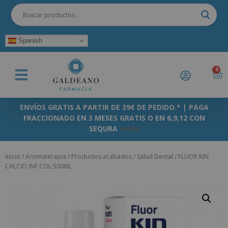
Spanish
0
ENVÍOS GRATIS A PARTIR DE 39€ DE PEDIDO.* | PAGA
FRACCIONADO EN 3 MESES GRATIS O EN 6,9,12 CON
SEQURA
+info
Inicio
/
Aromaterapia
/
Productos acabados
/
Salud Dental
/ FLUOR KIN
CALCIO INF COL 500ML