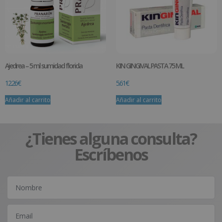
Ajedrea – 5 ml sumidad florida
KIN GINGIVAL PASTA 75 ML
12.26
€
5.61
€
Añadir al carrito
Añadir al carrito
¿Tienes alguna consulta?
Escríbenos