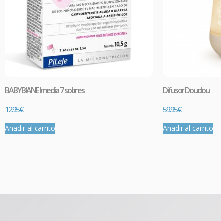
BABYBIANE Imedia 7 sobres
Difusor Doudou
12.95
€
59.95
€
Añadir al carrito
Añadir al carrito