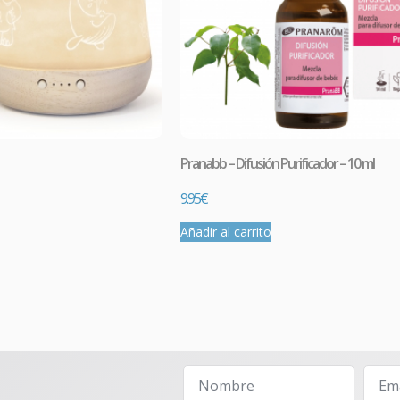
Comprar
Pranabb – Difusión Purificador – 10 ml
9.95
€
Añadir al carrito