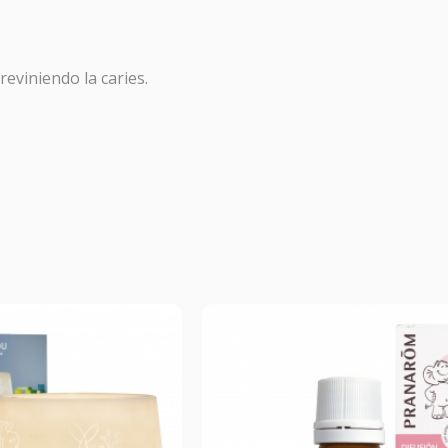
OTOCOLO RESACA
reviniendo la caries.
macia Galdeano
hemos creado este protocolo para preveni
 la sintomatología asociada a la resaca y a las comidas copios