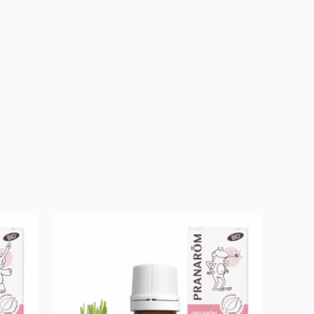
r y
as.