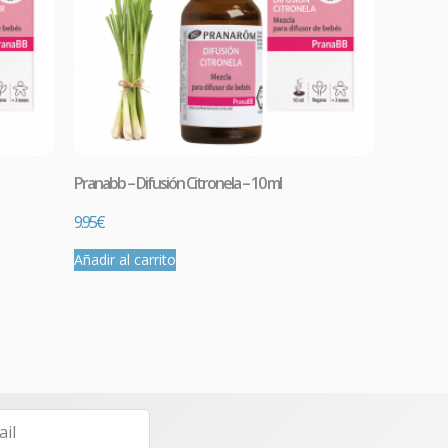
Pranabb – Difusión Citronela – 10 ml
9.95
€
Añadir al carrito