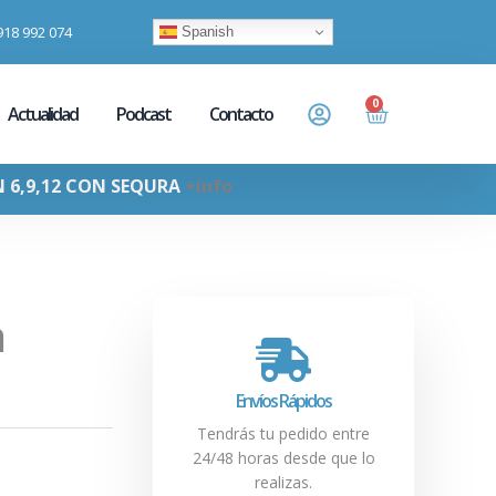
918 992 074
Spanish
0
Actualidad
Podcast
Contacto
N 6,9,12 CON SEQURA
+info
a
Envíos Rápidos
Tendrás tu pedido entre
24/48 horas desde que lo
realizas.