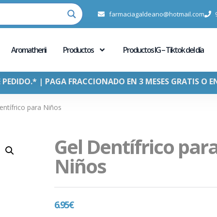
farmaciagaldeano@hotmail.com
Aromatherii
Productos
Productos IG – Tiktok del día
E PEDIDO.* | PAGA FRACCIONADO EN 3 MESES GRATIS O E
entífrico para Niños
Gel Dentífrico par
Niños
6.95
€