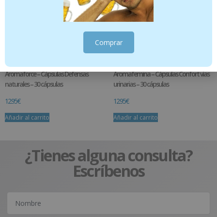
Comprar
Aromaforce – Cápsulas Defensas
Aromafemina – Cápsulas Confort vías
naturales – 30 cápsulas
urinarias – 30 cápsulas
12.95
€
12.95
€
Añadir al carrito
Añadir al carrito
¿Tienes alguna consulta?
Escríbenos