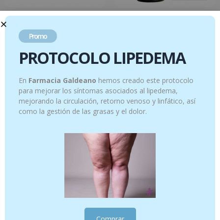
Aromaforce – Caramelos emolientes –
Difusión – Campo de Provenza – 30 ml
Miel limón – 45 g
Promo
14.95
€
4.95
€
PROTOCOLO LIPEDEMA
Añadir al carrito
Añadir al carrito
En
Farmacia Galdeano
hemos creado este protocolo
para mejorar los síntomas asociados al lipedema,
mejorando la circulación, retorno venoso y linfático, así
como la gestión de las grasas y el dolor.
Pranarôm Maternite Crema de
Hidrolato Lavanda – 150 ml
Masajes Antiestrías (100 ml)
12.95
€
Comprar