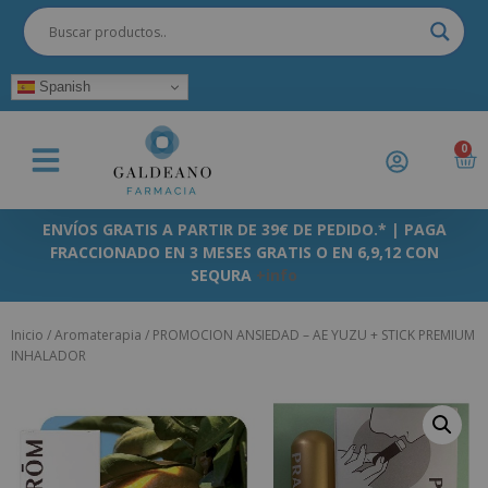
Spanish
0
ENVÍOS GRATIS A PARTIR DE 39€ DE PEDIDO.* | PAGA
FRACCIONADO EN 3 MESES GRATIS O EN 6,9,12 CON
SEQURA
+info
Inicio
/
Aromaterapia
/ PROMOCION ANSIEDAD – AE YUZU + STICK PREMIUM
INHALADOR