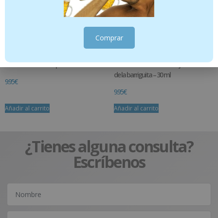
Comprar
Pranabb – Bálsamo pectoral – 40 ml
Pranabb – Aceite de masaje – Confort
de la barriguita – 30 ml
9.95
€
9.95
€
Añadir al carrito
Añadir al carrito
¿Tienes alguna consulta?
Escríbenos