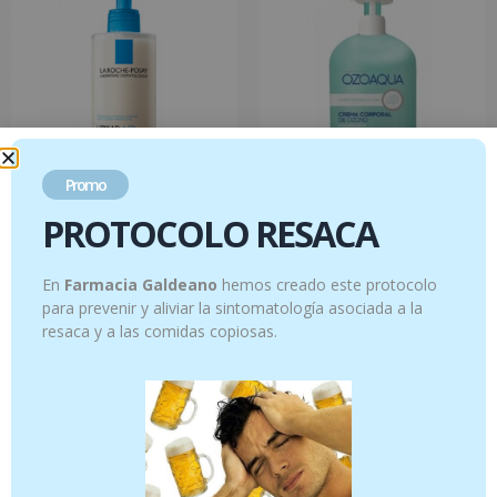
Promo
PROTOCOLO RESACA
Lipikar Syndet AP+ Crema Limpiadora
CREMA CORPORAL DE ACEITE
400ml LA ROCHE POSAY
OZONIZADO 500 ml
En
Farmacia Galdeano
hemos creado este protocolo
18.95
€
25.95
€
para prevenir y aliviar la sintomatología asociada a la
resaca y a las comidas copiosas.
Añadir al carrito
Añadir al carrito