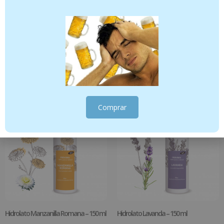
Hidrotelial Nanös Acondicionador
Ricino – 50 ml
Bifásico Desenredante 200ml
10.95
€
16.95
€
Añadir al carrito
Añadir al carrito
Comprar
Hidrolato Manzanilla Romana – 150 ml
Hidrolato Lavanda – 150 ml