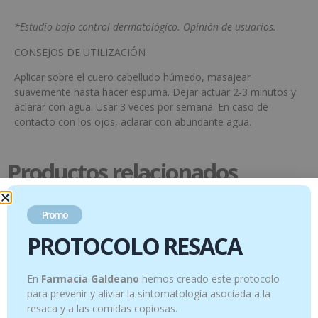
*Estudio bajo control dermatológico. Opinión de usuarios.
CONSEJOS DE UTILIZACIÓN
Aplicar sobre el cuero cabelludo húmedo, masajear
suavemente hasta hacer espuma. Dejar actuar 2-3 minutos y
aclarar con agua. Usar 3 veces por semana. En caso de
contacto con los ojos, aclarar con abundante agua.
Productos relacionados
Promo
PROTOCOLO RESACA
En
Farmacia Galdeano
hemos creado este protocolo
para prevenir y aliviar la sintomatología asociada a la
resaca y a las comidas copiosas.