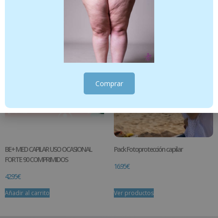
Añadir al carrito
Añadir al carrito
Comprar
BE+ MED CAPILAR USO OCASIONAL
Pack Fotoprotección capilar
FORTE 90 COMPRIMIDOS
16.95
€
42.95
€
Añadir al carrito
Ver productos