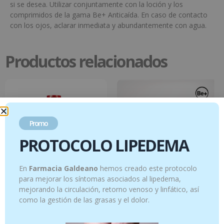
si se desea. Utilizar conjuntamente con la loción y los
comprimidos de la gama Be+ Anticaída. En caso de contacto
con los ojos, aclarar inmediata y abundantemente con agua.
Productos relacionados
Promo
PROTOCOLO LIPEDEMA
En
Farmacia Galdeano
hemos creado este protocolo
para mejorar los síntomas asociados al lipedema,
mejorando la circulación, retorno venoso y linfático, así
Alpecin Caffeine Champoo C1 Black
BE+ MED CAPILAR LOCION ANTICAIDA
como la gestión de las grasas y el dolor.
Edition 375ml
FORTE 20 UNIDADES 5 ml
15.95
€
31.95
€