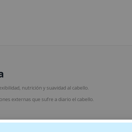
a
ibilidad, nutrición y suavidad al cabello.
ones externas que sufre a diario el cabello.
Karité, Aceite de Babasú.