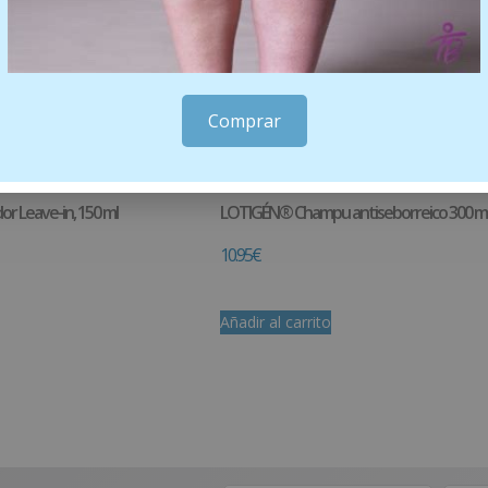
Comprar
or Leave-in, 150 ml
LOTIGÉN® Champu antiseborreico 300 m
10.95
€
Añadir al carrito