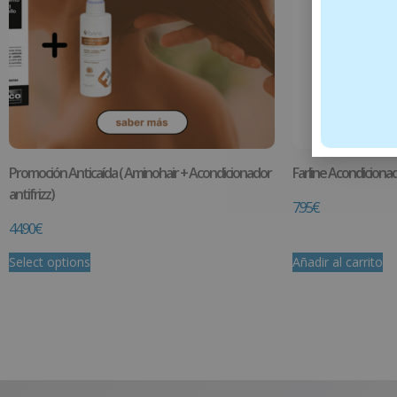
Promoción Anticaída ( Aminohair + Acondicionador
Farline Acondicionad
antifrizz)
7.95
€
44.90
€
Select options
Añadir al carrito