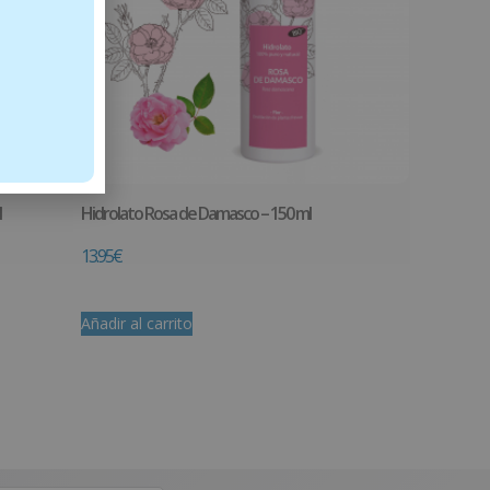
l
Hidrolato Rosa de Damasco – 150 ml
13.95
€
Añadir al carrito