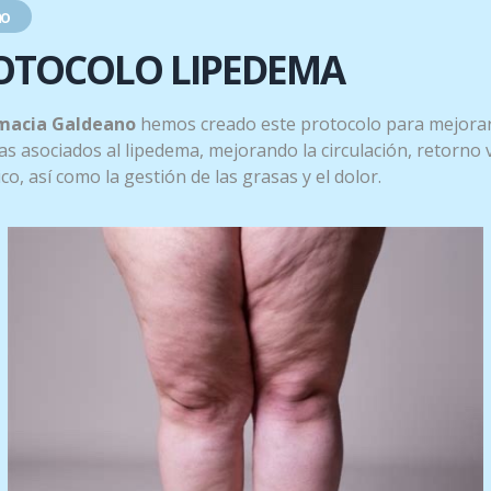
o
OTOCOLO LIPEDEMA
ar actuar durante 2-3 minutos.
macia Galdeano
hemos creado este protocolo para mejorar
el producto.
s asociados al lipedema, mejorando la circulación, retorno
tico, así como la gestión de las grasas y el dolor.