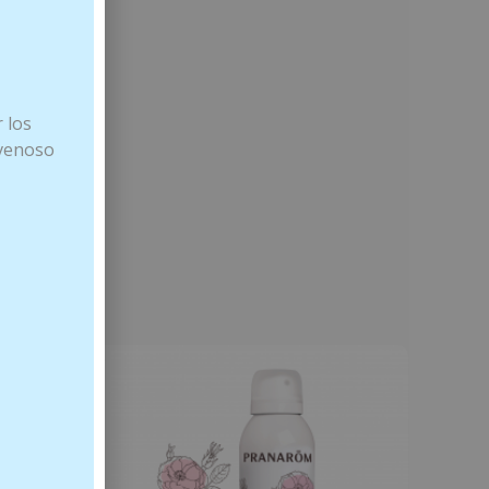
 los
 venoso