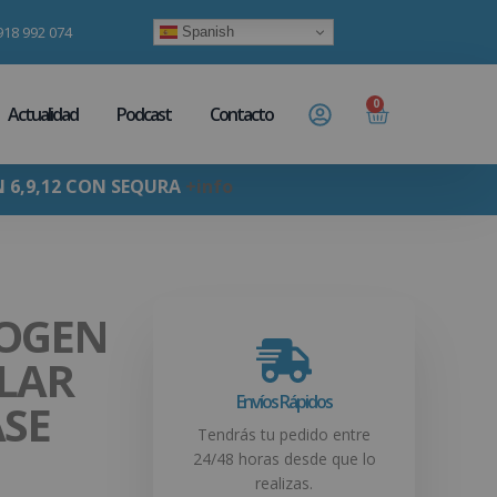
918 992 074
Spanish
0
Actualidad
Podcast
Contacto
N 6,9,12 CON SEQURA
+info
LOGEN
LAR
Envíos Rápidos
ASE
Tendrás tu pedido entre
24/48 horas desde que lo
realizas.