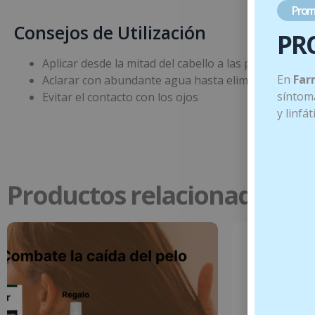
Prom
Consejos de Utilización
PR
Aplicar desde la mitad del cabello a las puntas y dej
En
Far
Aclarar con abundante agua hasta eliminar restos d
síntoma
Evitar el contacto con los ojos
y linfá
Productos relacionados