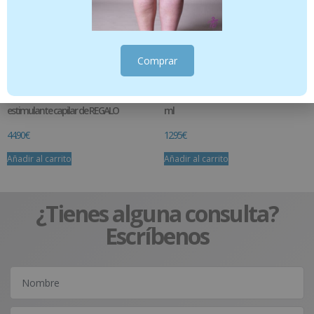
Comprar
AminoHair 168 cápsulas NHCO + Cepillo
Hidrolato Romero QT Verbenona – 150
estimulante capilar de REGALO
ml
44.90
€
12.95
€
Añadir al carrito
Añadir al carrito
¿Tienes alguna consulta?
Escríbenos