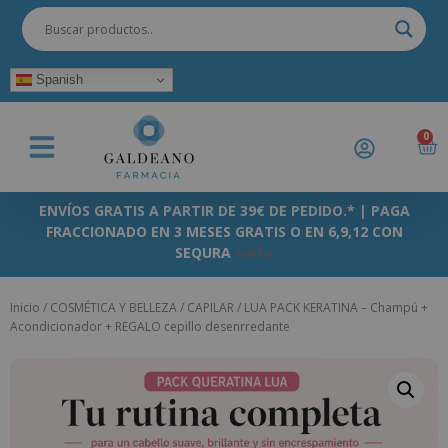
Spanish
0
ENVÍOS GRATIS A PARTIR DE 39€ DE PEDIDO.* | PAGA
FRACCIONADO EN 3 MESES GRATIS O EN 6,9,12 CON
SEQURA
+info
Inicio
/
COSMÉTICA Y BELLEZA
/
CAPILAR
/ LUA PACK KERATINA – Champú +
Acondicionador + REGALO cepillo desenrredante