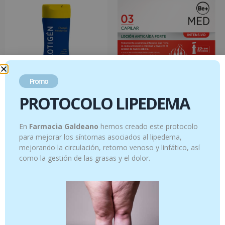
Promo
PROTOCOLO LIPEDEMA
LOTIGÉN® Champu antiseborreico 300
BE+ MED CAPILAR LOCION ANTICAIDA
ml
FORTE 20 UNIDADES 5 ml
En
Farmacia Galdeano
hemos creado este protocolo
10.95
€
31.95
€
para mejorar los síntomas asociados al lipedema,
mejorando la circulación, retorno venoso y linfático, así
Añadir al carrito
Añadir al carrito
como la gestión de las grasas y el dolor.