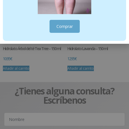
Comprar
Hidrolato Árbol del té Tea Tree – 150 ml
Hidrolato Lavanda – 150 ml
10.95
€
12.95
€
Añadir al carrito
Añadir al carrito
¿Tienes alguna consulta?
Escríbenos