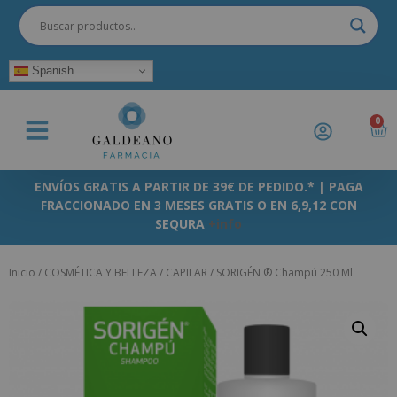
Spanish
0
ENVÍOS GRATIS A PARTIR DE 39€ DE PEDIDO.* | PAGA
FRACCIONADO EN 3 MESES GRATIS O EN 6,9,12 CON
SEQURA
+info
Inicio
/
COSMÉTICA Y BELLEZA
/
CAPILAR
/ SORIGÉN ® Champú 250 Ml