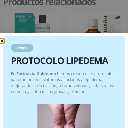
Productos relacionados
Promo
PROTOCOLO LIPEDEMA
En
Farmacia Galdeano
hemos creado este protocolo
INTERGÉN®-TAR Champú 250 ml
Argán – 50 ml
para mejorar los síntomas asociados al lipedema,
mejorando la circulación, retorno venoso y linfático, así
14.95
€
12.95
€
como la gestión de las grasas y el dolor.
Añadir al carrito
Añadir al carrito