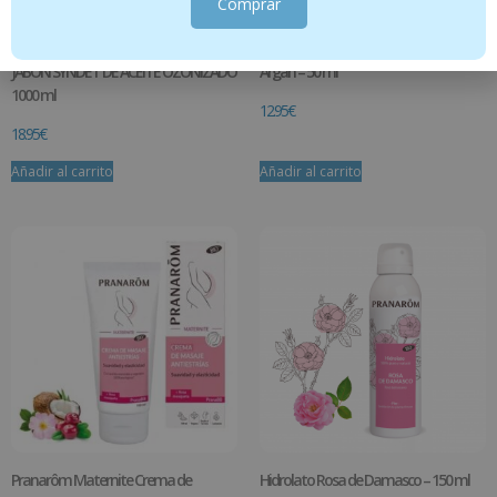
Comprar
JABÓN SYNDET DE ACEITE OZONIZADO
Argán – 50 ml
1000 ml
12.95
€
18.95
€
Añadir al carrito
Añadir al carrito
Pranarôm Maternite Crema de
Hidrolato Rosa de Damasco – 150 ml