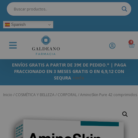
Spanish
0
ENVÍOS GRATIS A PARTIR DE 39€ DE PEDIDO.* | PAGA
FRACCIONADO EN 3 MESES GRATIS O EN 6,9,12 CON
SEQURA
+info
Inicio
/
COSMÉTICA Y BELLEZA
/
CORPORAL
/ AminoSkin Pure 42 comprimidos