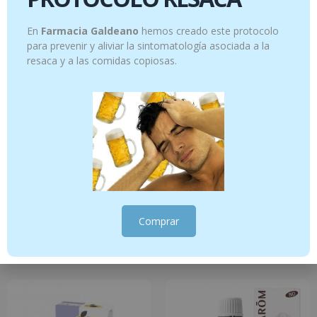
En
Farmacia Galdeano
hemos creado este protocolo
para prevenir y aliviar la sintomatología asociada a la
resaca y a las comidas copiosas.
CREMA CORPORAL DE ACEITE
ACEITE OZONIZADO 15ml
OZONIZADO 200 ml
14.95
€
17.95
€
Comprar
Añadir al carrito
Añadir al carrito