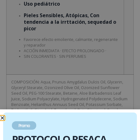
Uso pediátrico
Pieles Sensibles, Atópicas, Con
tendencia a la irrttación, sequedad o
picor
Favorece efecto emoliente, calmante, regenerante
y reparador
ACCIÓN INMEDIATA · EFECTO PROLONGADO ·
SIN COLORANTES · SIN PERFUMES
COMPOSICIÓN: Aqua, Prunus Amygdalus Dulcis Oil, Glycerin,
Glyceryl Stearate, Ozonized Olive Oil, Ozonized Sunflower
Seed Oil, PEG-100 Stearate, Betaine, Aloe Barbadensis Leaf
Juice, Sodium Polyacrylate, Hydrogenated Polydecene, Sodium
Benzoate, Helianthus Annuus Seed Oil, Potassium Sorbate,
Trideceth-6, Citric Acid, Tocopherol, Beta-Sitosterol, Squalene..
Promo
Productos relacionados
PROTOCOLO RESACA