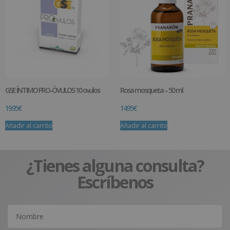
GSE ÍNTIMO PRO-ÓVULOS 10 ovulos
Rosa mosqueta – 50 ml
19.95
€
14.95
€
Añadir al carrito
Añadir al carrito
¿Tienes alguna consulta?
Escríbenos