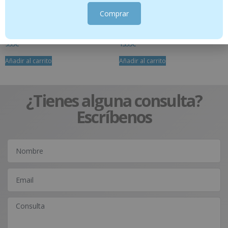
Comprar
Zanahoria – 50 ml
Hidrolato Rosa de Damasco – 150 ml
9.95
€
13.95
€
Añadir al carrito
Añadir al carrito
¿Tienes alguna consulta?
Escríbenos