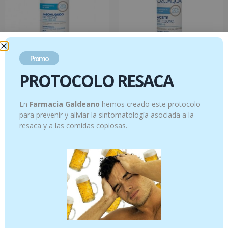
Promo
JABÓN SYNDET DE ACEITE OZONIZADO
ACEITE OZONIZADO 50ml
PROTOCOLO RESACA
1000 ml
24.95
€
18.95
€
En
Farmacia Galdeano
hemos creado este protocolo
Añadir al carrito
Añadir al carrito
para prevenir y aliviar la sintomatología asociada a la
resaca y a las comidas copiosas.