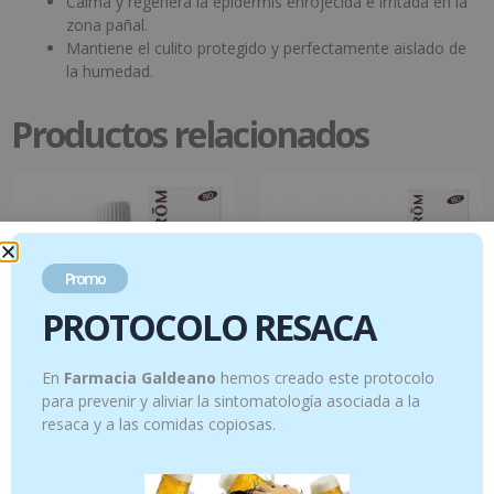
Calma y regenera la epidermis enrojecida e irritada en la
zona pañal.
Mantiene el culito protegido y perfectamente aislado de
la humedad.
Productos relacionados
Promo
PROTOCOLO RESACA
En
Farmacia Galdeano
hemos creado este protocolo
para prevenir y aliviar la sintomatología asociada a la
resaca y a las comidas copiosas.
Rosa mosqueta – 50 ml
Aromaderm – Loción fongiarom – 10
ml
14.95
€
14.95
€