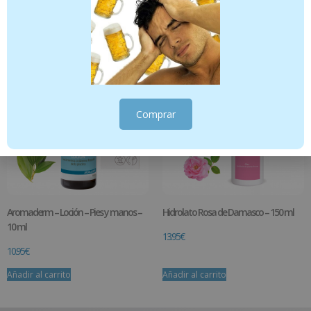
Añadir al carrito
Añadir al carrito
Comprar
Aromaderm – Loción – Pies y manos –
Hidrolato Rosa de Damasco – 150 ml
10 ml
13.95
€
10.95
€
Añadir al carrito
Añadir al carrito