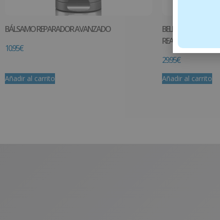
BÁLSAMO REPARADOR AVANZADO
BELLA AURORA SUB
REAFIRMANTE 50 M
10.95
€
29.95
€
Añadir al carrito
Añadir al carrito