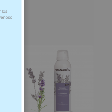
 los
 venoso