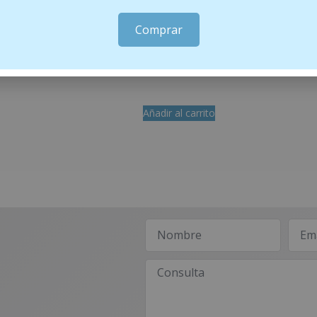
Comprar
LIME – CREMA NOCHE
Bella Aurora Bio 10 Forte L-Tigo 30 ml
L
34.95
€
Añadir al carrito