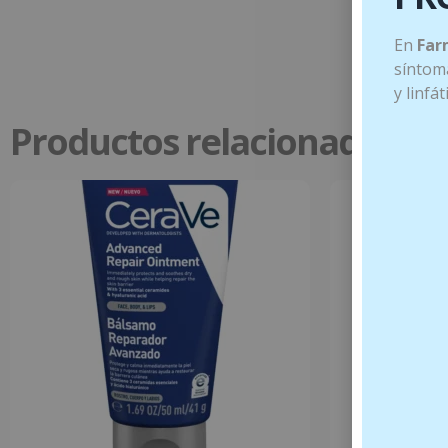
En
Far
síntoma
y linfá
Productos relacionados