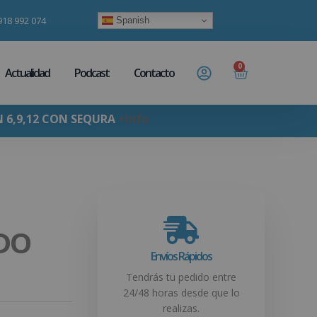
918 992 074
Spanish
0
Actualidad
Podcast
Contacto
N 6,9,12 CON SEQURA
+info
DO
Envíos Rápidos
Tendrás tu pedido entre
24/48 horas desde que lo
realizas.