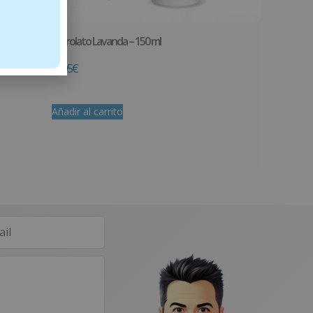
Hidrolato Lavanda – 150 ml
12.95
€
Añadir al carrito