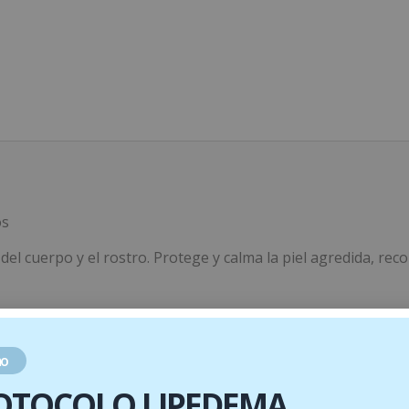
os
el cuerpo y el rostro. Protege y calma la piel agredida, re
o
e Karité y Aceite de Argán.
OTOCOLO LIPEDEMA
nes oportunistas.