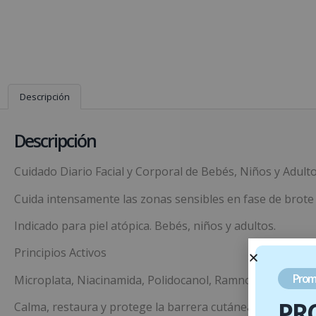
Descripción
Descripción
Cuidado Diario Facial y Corporal de Bebés, Niños y Adult
Cuida intensamente las zonas sensibles en fase de brote d
Indicado para piel atópica. Bebés, niños y adultos.
Principios Activos
Prom
Microplata, Niacinamida, Polidocanol, Ramnosa, Manteca d
PR
Calma, restaura y protege la barrera cutánea de infeccio