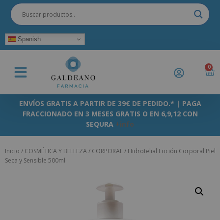
Spanish
0
ENVÍOS GRATIS A PARTIR DE 39€ DE PEDIDO.* | PAGA
FRACCIONADO EN 3 MESES GRATIS O EN 6,9,12 CON
SEQURA
+info
Inicio
/
COSMÉTICA Y BELLEZA
/
CORPORAL
/ Hidrotelial Loción Corporal Piel
Seca y Sensible 500ml