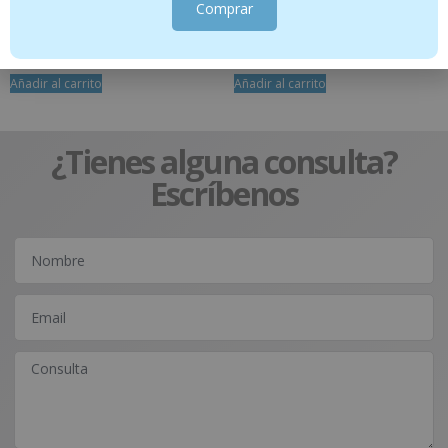
Comprar
ml
13.95
€
12.95
€
Añadir al carrito
Añadir al carrito
¿Tienes alguna consulta?
Escríbenos