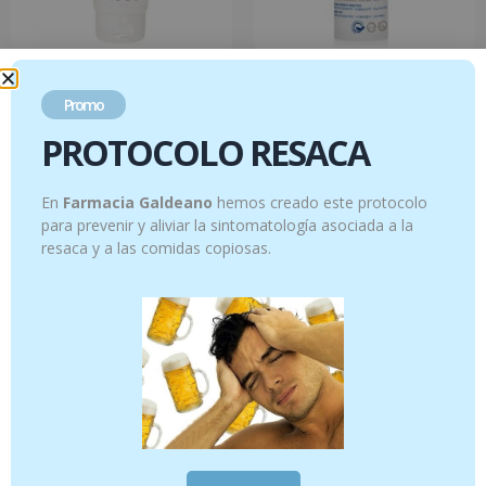
CREMA CORPORAL DE ACEITE
ACEITE OZONIZADO 50ml
OZONIZADO 200 ml
Promo
24.95
€
PROTOCOLO RESACA
17.95
€
Añadir al carrito
Añadir al carrito
En
Farmacia Galdeano
hemos creado este protocolo
para prevenir y aliviar la sintomatología asociada a la
resaca y a las comidas copiosas.
Hidrolato Romero QT Verbenona – 150
Hidrolato Rosa de Damasco – 150 ml