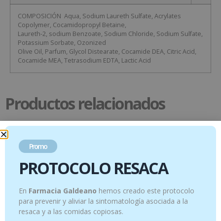
COMPOSICIÓN Aqua, Sodium Laureth Sulfate, Acrylates
Copolymer, Cocamidopropyl Betaine,
Laureth-2, sodium Benzoate, Sodium Chloride, Sodium Sulfate,
Potassium Sorbate, Ozonized
Olive Oil, Parfum, Glycol Distearate, Cocamide DEA, Citric Acid,
Cocamide MEA, Tetrasodium EDTA, Lactic Acid
Productos relacionados
Promo
PROTOCOLO RESACA
En
Farmacia Galdeano
hemos creado este protocolo
para prevenir y aliviar la sintomatología asociada a la
resaca y a las comidas copiosas.