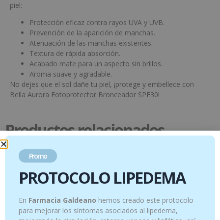
piel:
Protección eficaz contra rayos UVA y UVB.
Prevención de la aparición de manchas.
Atenuación de las manchas existentes.
Textura de rápida absorción.
Acabado mate para un aspecto sin brillos.
Aroma suave y agradable.
No dejes que el sol dañe tu piel, ¡protege y embellece con
Bella Aurora Fotoprotector Bronceador SPF30!
Productos relacionados
Promo
PROTOCOLO LIPEDEMA
En
Farmacia Galdeano
hemos creado este protocolo
para mejorar los síntomas asociados al lipedema,