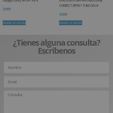
Depigen Unify SPF50+ 50ml
LA ROCHE POSAY ANTHELIOS AGE
CORRECT SPF50 1 TUBO 50 ml
23.95
€
33.95
€
Añadir al carrito
Añadir al carrito
¿Tienes alguna consulta?
Escríbenos