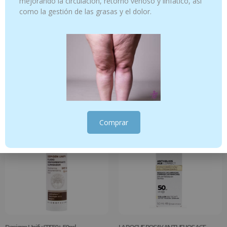
mejorando la circulación, retorno venoso y linfático, así
como la gestión de las grasas y el dolor.
AROMATHERII FOTOPROTECTOR
AROMATHERII FOTOPROTECTOR
AQUA FLUIDO SPF50 50ml
MINERAL PEDIATRICO SPF50 50ml
19.95
€
19.95
€
Añadir al carrito
Añadir al carrito
Comprar