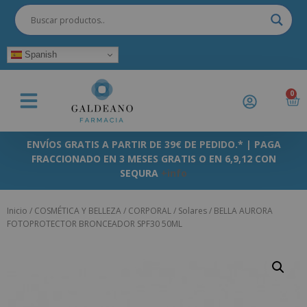
Spanish
0
ENVÍOS GRATIS A PARTIR DE 39€ DE PEDIDO.* | PAGA
FRACCIONADO EN 3 MESES GRATIS O EN 6,9,12 CON
SEQURA
+info
Inicio
/
COSMÉTICA Y BELLEZA
/
CORPORAL
/
Solares
/ BELLA AURORA
FOTOPROTECTOR BRONCEADOR SPF30 50ML