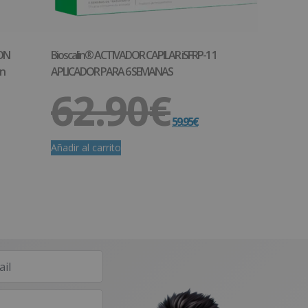
ON
Bioscalin® ACTIVADOR CAPILAR iSFRP-1 1
n
APLICADOR PARA 6 SEMANAS
62.90
€
59.95
€
Añadir al carrito