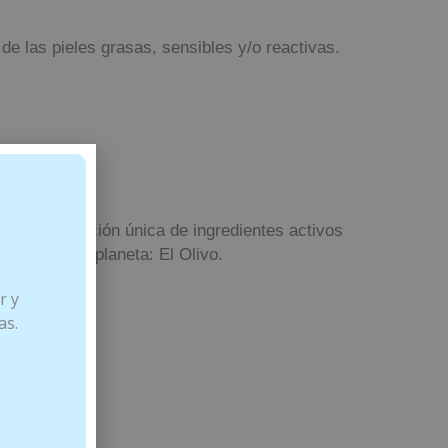
 de las pieles grasas, sensibles y/o reactivas.
 una combinación única de ingredientes activos
ongevos del planeta: El Olivo.
r y
as.