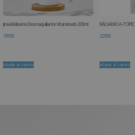
Jinsei Bálsamo Desmaquillante Vitaminado 200ml
BÁLSAMO A-TOPIC 
19.95
€
22.95
€
Añadir al carrito
Añadir al carrito