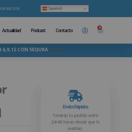
918 992 074
Spanish
0
Actualidad
Podcast
Contacto
N 6,9,12 CON SEQURA
+info
or
Envíos Rápidos
l
Tendrás tu pedido entre
24/48 horas desde que lo
realizas.