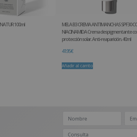
NATUR 100ml
MELA B3 CREMA ANTIMANCHAS SPF30 C
NIACINAMIDA Crema despigmentante co
protección solar. Anti-reaparición. 40ml
41.95
€
Añadir al carrito