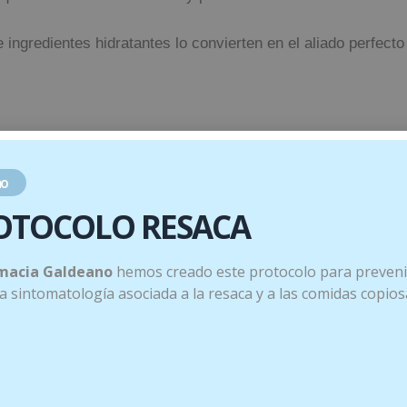
ingredientes hidratantes lo convierten en el aliado perfecto
nsibles
o
r, hidratante y protector de la función barrera, formado por
OTOCOLO RESACA
nzados fermentos extraídos de uno de los seres vivos más l
macia Galdeano
hemos creado este protocolo para preveni
 la sintomatología asociada a la resaca y a las comidas copios
años inducidos por exposición solar.
 evitar la sequedad que deriva en descamación e irritación.