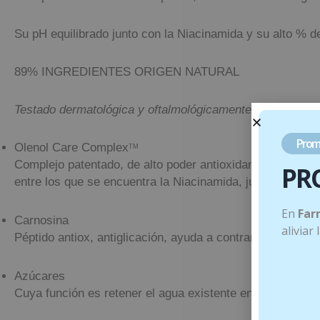
Su pH equilibrado junto con la Niacinamida y su alto % de 
89% INGREDIENTES ORIGEN NATURAL
Testado dermatológica y oftalmológicamente en pieles se
Prom
Olenol Care Complex
TM
Complejo patentado, de alto poder antioxidante, iluminado
PR
entre los que se encuentra la Niacinamida, junto con ava
En
Far
Carnosina
aliviar
Péptido antiox, antiglicación, ayuda a contrarrestar los d
Azúcares
Cuya función es retener el agua existente en la piel para