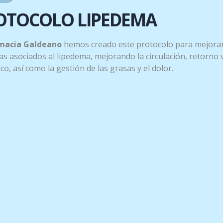
OTOCOLO LIPEDEMA
 vez que disminuye la picazón y el dolor en el tratamiento de
dades
excepto para niños menores de 5 años.
macia Galdeano
hemos creado este protocolo para mejorar
s asociados al lipedema, mejorando la circulación, retorno
tico, así como la gestión de las grasas y el dolor.