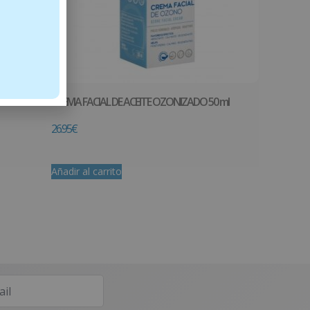
CREMA FACIAL DE ACEITE OZONIZADO 50 ml
26.95
€
Añadir al carrito