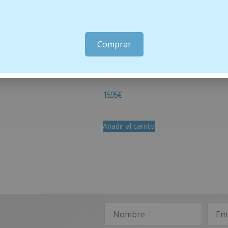
Comprar
NTHELIOS AGE CORRECT
Skin Food 75 ml
15.95
€
Añadir al carrito