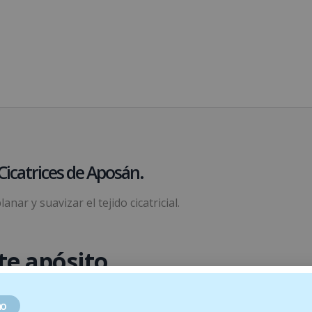
 Cicatrices de Aposán.
nar y suavizar el tejido cicatricial.
te apósito.
 o queloides resultantes de cirugías, acné, accidentes, corte
o