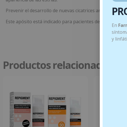
PR
Prevenir el desarrollo de nuevas cicatrices anormales, a la
Este apósito está indicado para pacientes de todas las e
En
Far
síntoma
y linfá
Productos relacionados