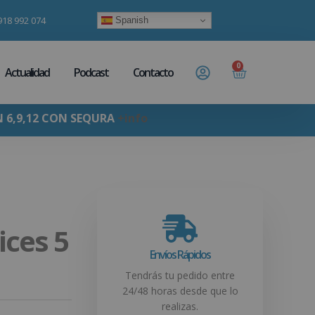
918 992 074
Spanish
0
Actualidad
Podcast
Contacto
N 6,9,12 CON SEQURA
+info
ices 5
Envíos Rápidos
Tendrás tu pedido entre
24/48 horas desde que lo
realizas.