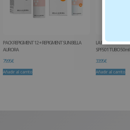
PACK REPIGMENT 12 + REPIGMENT SUN BELLA
LA ROCHE POSAY A
AURORA
SPF50 1 TUBO 50 ml
79.95
€
33.95
€
Añadir al carrito
Añadir al carrito